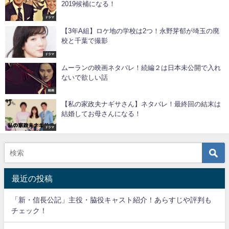
2019候補になる！
ドラマ
【3年A組】ロケ地の学校は2つ！永野芽郁が埼玉の廃
校と千葉で撮影
ドラマ
ムーランの映画ネタバレ！続編２は日本未公開で入れ
ないで欲しい話
映画
【私の家政夫ナギサさん】ネタバレ！最終回の結末は
結婚してお母さんになる！
ドラマ
最近の投稿
「新・信長公記」主役・脇役キャスト紹介！あらすじや評判も
チェック！