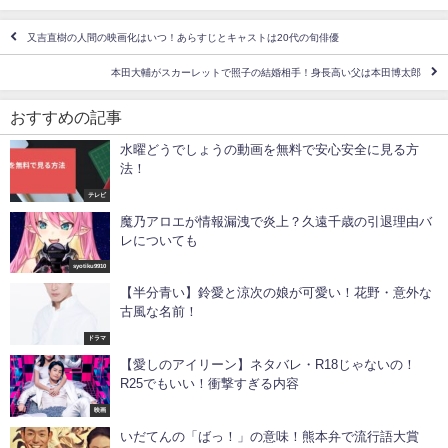
又吉直樹の人間の映画化はいつ！あらすじとキャストは20代の旬俳優
本田大輔がスカーレットで照子の結婚相手！身長高い父は本田博太郎
おすすめの記事
水曜どうでしょうの動画を無料で安心安全に見る方
法！
テレビ
魔乃アロエが情報漏洩で炎上？久遠千歳の引退理由バ
レについても
syotiku9910
【半分青い】鈴愛と涼次の娘が可愛い！花野・意外な
古風な名前！
ドラマ
【愛しのアイリーン】ネタバレ・R18じゃないの！
R25でもいい！衝撃すぎる内容
映画
いだてんの「ばっ！」の意味！熊本弁で流行語大賞