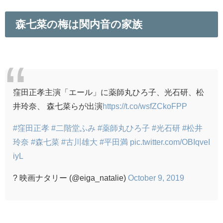
森七菜の梅は関内音の家族
窪田正孝主演「エール」に薬師丸ひろ子、光石研、松
井玲奈、 森七菜らが出演
https://t.co/wsfZCkoFPP
#窪田正孝
#二階堂ふみ
#薬師丸ひろ子
#光石研
#松井
玲奈
#森七菜
#古川雄大
#平田満
pic.twitter.com/OBIqveI
iyL
? 映画ナタリー (@eiga_natalie)
October 9, 2019