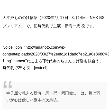
大江戸もののけ物語（2020年7月17日 - 8月14日、NHK BS
プレミアム）で、初時代劇で主演・新海一馬 役です。
[voicel icon="http://hinanoto.com/wp-
content/uploads/2020/03/27fe2eefc1d1dadc7eb21a0e3688f4
1.jpg" name="ねこまろ"]時代劇のちょんまげ姿も似合う、
時代劇で25才役！[/voicel]
寺子屋で教える新海一馬（25・岡田健史）は、気は弱
いが心は優しい旗本の次男坊。