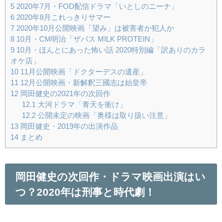
5
2020年7月・FOD配信ドラマ「いとしのニーナ」
6
2020年8月これっきりサマー
7
2020年10月公開映画「望み」は被害者か犯人か
8
10月・CM明治「ザバス MILK PROTEIN」
9
10月・ほんとにあった怖い話 2020特別編「訳ありのカラ
オケ店」
10
11月公開映画「ドクターデスの遺産」
11
12月公開映画・新解釈三國志は始皇帝
12
岡田健史の2021年の次回作
12.1
大河ドラマ「青天を衝け」
12.2
公開未定の映画「奥様は取り扱い注意」
13
岡田健史・2019年の出演作品
14
まとめ
岡田健史の次回作・ドラマ映画出演はい
つ？2020年は刑事と時代劇！