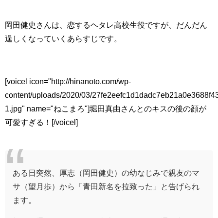
岡田健史さんは、恋するヘタレ高校生役ですが、だんだん
逞しくなっていくあらすじです。
[voicel icon="http://hinanoto.com/wp-
content/uploads/2020/03/27fe2eefc1d1dadc7eb21a0e3688f4
1.jpg" name="ねこまろ"]堀田真由さんとのキスの後の顔が
可愛すぎる！[/voicel]
ある日突然、厚志（岡田健史）の幼なじみで親友のマ
サ（望月歩）から「青田新名を拉致った」と告げられ
ます。