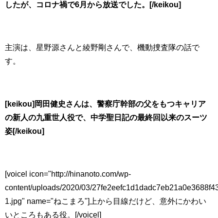
したが、コロナ禍で6月から放送でした。[/keikou]
主演は、星野源さんと綾野剛さんで、機動捜査隊の話で
す。
[keikou]岡田健史さんは、警察庁幹部の父をもつキャリア
の新人の九重世人役で、中学聖日記の最終回以来のスーツ
姿[/keikou]
[voicel icon="http://hinanoto.com/wp-
content/uploads/2020/03/27fe2eefc1d1dadc7eb21a0e3688f4
1.jpg" name="ねこまろ"]上から目線だけど、意外にかわい
いところもある役。[/voicel]