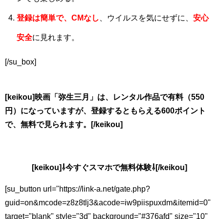
登録は簡単で、CMなし
、ウイルスを気にせずに、
安心
安全
に見れます。
[/su_box]
[keikou]映画「弥生三月」は、レンタル作品で有料（550
円）になっていますが、登録するともらえる600ポイント
で、無料で見られます。[/keikou]
[keikou]⇩今すぐスマホで無料体験⇩[/keikou]
[su_button url="https://link-a.net/gate.php?
guid=on&mcode=z8z8tlj3&acode=iw9piispuxdm&itemid=0"
target="blank" style="3d" background="#376afd" size="10"