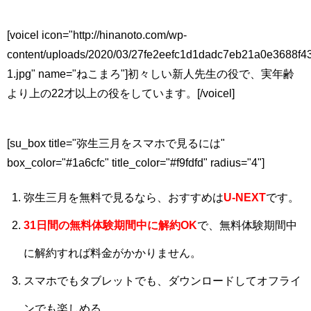
[voicel icon="http://hinanoto.com/wp-
content/uploads/2020/03/27fe2eefc1d1dadc7eb21a0e3688f4
1.jpg" name="ねこまろ"]初々しい新人先生の役で、実年齢
より上の22才以上の役をしています。[/voicel]
[su_box title="弥生三月をスマホで見るには"
box_color="#1a6cfc" title_color="#f9fdfd" radius="4"]
弥生三月を無料で見るなら、おすすめは
U-NEXT
です。
31日間
の
無料体験期間中に解約OK
で、無料体験期間中
に解約すれば料金がかかりません。
スマホでもタブレットでも、ダウンロードしてオフライ
ンでも楽しめる。