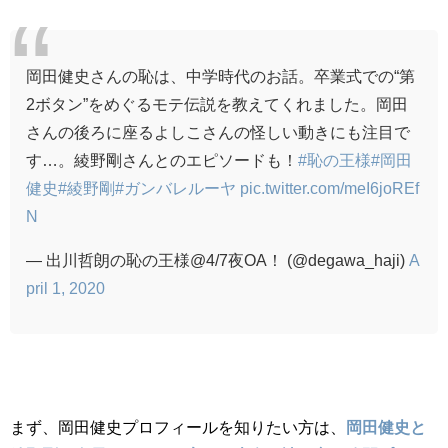
岡田健史さんの恥は、中学時代のお話。卒業式での“第
2ボタン”をめぐるモテ伝説を教えてくれました。岡田
さんの後ろに座るよしこさんの怪しい動きにも注目で
す…。綾野剛さんとのエピソードも！
#恥の王様
#岡田
健史
#綾野剛
#ガンバレルーヤ
pic.twitter.com/meI6joREf
N
— 出川哲朗の恥の王様@4/7夜OA！ (@degawa_haji)
A
pril 1, 2020
まず、岡田健史プロフィールを知りたい方は、
岡田健史と