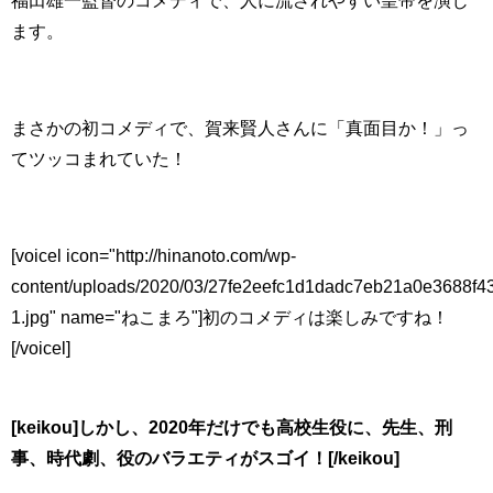
ます。
まさかの初コメディで、賀来賢人さんに「真面目か！」っ
てツッコまれていた！
[voicel icon="http://hinanoto.com/wp-
content/uploads/2020/03/27fe2eefc1d1dadc7eb21a0e3688f4
1.jpg" name="ねこまろ"]初のコメディは楽しみですね！
[/voicel]
[keikou]しかし、2020年だけでも高校生役に、先生、刑
事、時代劇、役のバラエティがスゴイ！[/keikou]