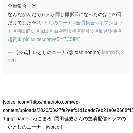
全員集合！😍
なんだかんだで５人が同じ撮影日になったのはこの日
だけでした💯
#いとしのニーナ
#全員集合
#オフショッ
ト
#岡田健史
#堀田真由
#笠松将
#望月歩
#長見玲亜
#
超貴重
pic.twitter.com/e5lY7C5IPE
— 【公式】いとしのニーナ (@itoshinonina)
March 5, 2
020
[voicel icon="http://hinanoto.com/wp-
content/uploads/2020/03/27fe2eefc1d1dadc7eb21a0e3688f4
1.jpg" name="ねこまろ"]岡田健史さんの主演配信ドラマの
「いとしのニーナ」[/voicel]