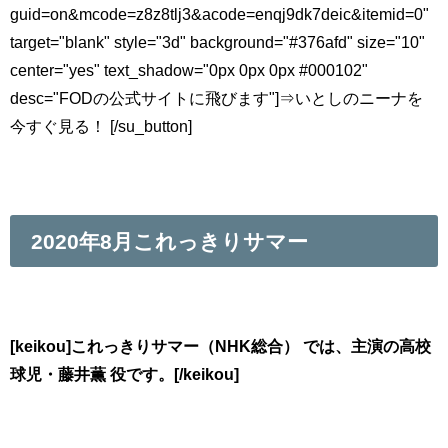
guid=on&mcode=z8z8tlj3&acode=enqj9dk7deic&itemid=0"
target="blank" style="3d" background="#376afd" size="10"
center="yes" text_shadow="0px 0px 0px #000102"
desc="FODの公式サイトに飛びます"]⇒いとしのニーナを
今すぐ見る！ [/su_button]
2020年8月これっきりサマー
[keikou]これっきりサマー（NHK総合） では、主演の高校
球児・藤井薫 役です。[/keikou]