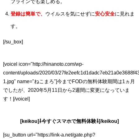
フラインでも楽しめる。
登録は簡単で、
ウイルスを気にせずに
安心安全
に見れま
す。
[/su_box]
[voicel icon="http://hinanoto.com/wp-
content/uploads/2020/03/27fe2eefc1d1dadc7eb21a0e3688f4
1.jpg" name="ねこまろ"]今までFODの無料体験期間は1ヵ月
でしたが、2020年5月11日から2週間に変更になっていま
す！[/voicel]
[keikou]⇩今すぐスマホで無料体験⇩[/keikou]
[su_button url="https://link-a.net/gate.php?