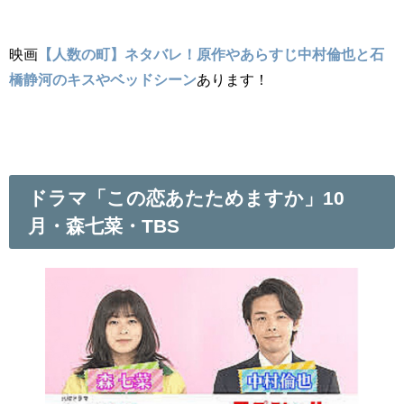
映画
【人数の町】ネタバレ！原作やあらすじ中村倫也と石
橋静河のキスやベッドシーン
あります！
ドラマ「この恋あたためますか」10
月・森七菜・TBS