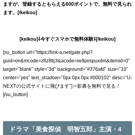
ますが、登録するともらえる600ポイントで、無料で見られ
ます。[/keikou]
[keikou]⇩今すぐスマホで無料体験⇩[/keikou]
[su_button url="https://link-a.net/gate.php?
guid=on&mcode=z8z8tlj3&acode=iw9piispuxdm&itemid=0"
target="blank" style="3d" background="#376afd" size="10"
center="yes" text_shadow="0px 0px 0px #000102" desc="U-
NEXTの公式サイトに飛びます"]⇒影裏を無料で見る！
[/su_button]
ドラマ「美食探偵 明智五郎」主演・4