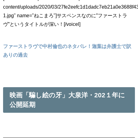
content/uploads/2020/03/27fe2eefc1d1dadc7eb21a0e3688f4
1.jpg" name="ねこまろ"]サスペンスなのに”ファーストラ
ヴ”というタイトルが深い！[/voicel]
ファーストラヴで中村倫也のネタバレ！迦葉は弁護士で訳
ありの過去
映画「騙し絵の牙」大泉洋・202１年に
公開延期