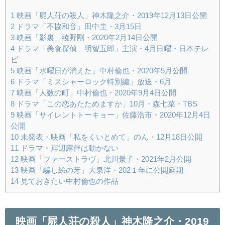
1
映画「屍人荘の殺人」神木隆之介・2019年12月13日公開
2
ドラマ「不協和音」田中圭・3月15日
3
映画「影裏」綾野剛・2020年2月14日公開
4
ドラマ「美食探偵 明智五郎」主演・4月日曜・日本テレ
ビ
5
映画「水曜日が消えた」中村倫也・2020年5月公開
6
ドラマ「ミスシャーロック特別編」放送・6月
7
映画「人数の町」中村倫也・2020年9月4日公開
8
ドラマ「この恋あたためますか」10月・森七菜・TBS
9
映画「サイレントトーキョー」佐藤浩市・2020年12月4日
公開
10
未発表・映画「私をくいとめて」のん・12月18日公開
11
ドラマ・岸辺露伴は動かない
12
映画「ファーストラヴ」北川景子・2021年2月公開
13
映画「騙し絵の牙」大泉洋・202１年に公開延期
14
見ておきたい中村倫也の作品
映画「屍人荘の殺人」神木隆之介・2019