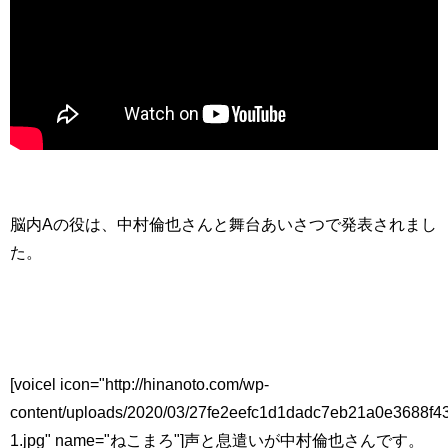
脳内Aの役は、中村倫也さんと舞台あいさつで発表されまし
た。
[voicel icon="http://hinanoto.com/wp-
content/uploads/2020/03/27fe2eefc1d1dadc7eb21a0e3688f4
1.jpg" name="ねこまろ"]声と息遣いが中村倫也さんです。