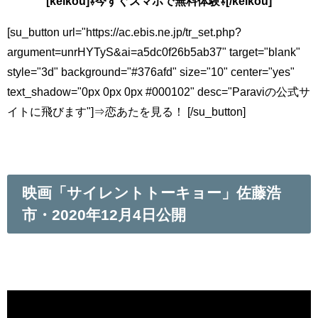
[keikou]⇩今すぐスマホで無料体験⇩[/keikou]
[su_button url="https://ac.ebis.ne.jp/tr_set.php?
argument=unrHYTyS&ai=a5dc0f26b5ab37" target="blank"
style="3d" background="#376afd" size="10" center="yes"
text_shadow="0px 0px 0px #000102" desc="Paraviの公式サ
イトに飛びます"]⇒恋あたを見る！ [/su_button]
映画「サイレントトーキョー」佐藤浩
市・2020年12月4日公開