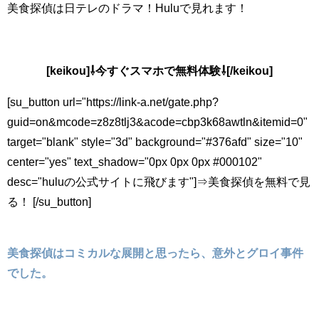
美食探偵は日テレのドラマ！Huluで見れます！
[keikou]⇩今すぐスマホで無料体験⇩[/keikou]
[su_button url="https://link-a.net/gate.php?
guid=on&mcode=z8z8tlj3&acode=cbp3k68awtln&itemid=0"
target="blank" style="3d" background="#376afd" size="10"
center="yes" text_shadow="0px 0px 0px #000102"
desc="huluの公式サイトに飛びます"]⇒美食探偵を無料で見
る！ [/su_button]
美食探偵はコミカルな展開と思ったら、意外とグロイ事件
でした。