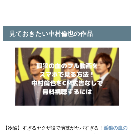
見ておきたい中村倫也の作品
【冷酷】すぎるヤクザ役で演技がヤバすぎる！
孤狼の血の