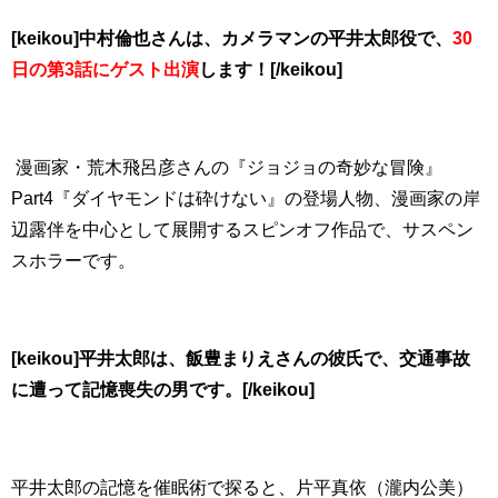
[keikou]
中村倫也さんは、カメラマンの平井太郎役で、
30
日の第3話にゲスト出演
します！[/keikou]
漫画家・荒木飛呂彦さんの『ジョジョの奇妙な冒険』
Part4『ダイヤモンドは砕けない』の登場人物、漫画家の岸
辺露伴を中心として展開するスピンオフ作品で、サスペン
スホラーです。
[keikou]平井太郎は、飯豊まりえさんの彼氏で、交通事故
に遭って記憶喪失の男です。[/keikou]
平井太郎の記憶を催眠術で探ると、片平真依（瀧内公美）