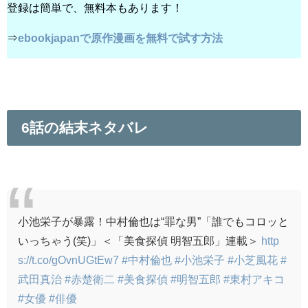
登録は簡単で、無料本もあります！
⇒
ebookjapanで原作漫画を無料で試す方法
6話の結末ネタバレ
小池栄子が暴露！中村倫也は“罪な男”「誰でもコロッと
いっちゃう(笑)」＜「美食探偵 明智五郎」連載＞
http
s://t.co/gOvnUGtEw7
#中村倫也
#小池栄子
#小芝風花
#
武田真治
#赤楚衛二
#美食探偵
#明智五郎
#東村アキコ
#女優
#俳優