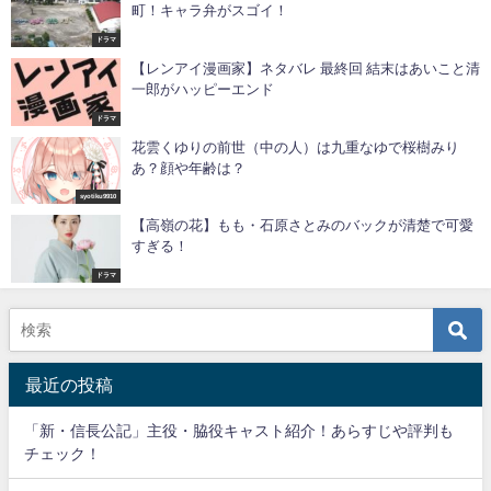
町！キャラ弁がスゴイ！
ドラマ
【レンアイ漫画家】ネタバレ 最終回 結末はあいこと清
一郎がハッピーエンド
ドラマ
花雲くゆりの前世（中の人）は九重なゆで桜樹みり
あ？顔や年齢は？
syotiku9910
【高嶺の花】もも・石原さとみのバックが清楚で可愛
すぎる！
ドラマ
最近の投稿
「新・信長公記」主役・脇役キャスト紹介！あらすじや評判も
チェック！