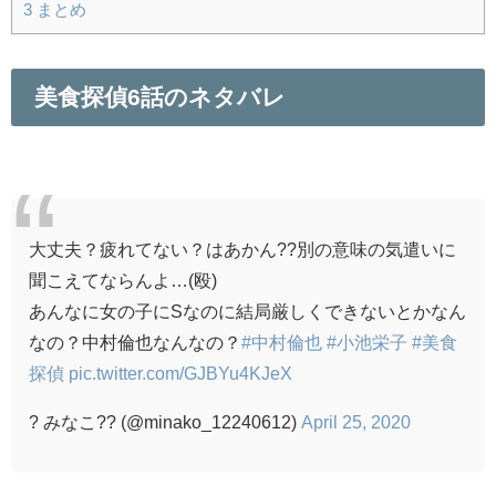
3
まとめ
美食探偵6話のネタバレ
大丈夫？疲れてない？はあかん??別の意味の気遣いに
聞こえてならんよ…(殴)
あんなに女の子にSなのに結局厳しくできないとかなん
なの？中村倫也なんなの？
#中村倫也
#小池栄子
#美食
探偵
pic.twitter.com/GJBYu4KJeX
? みなこ?? (@minako_12240612)
April 25, 2020