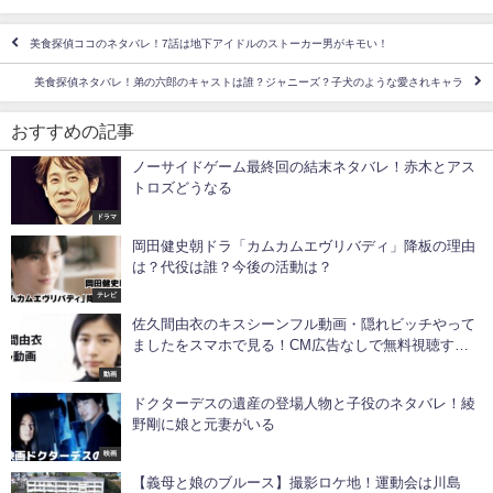
美食探偵ココのネタバレ！7話は地下アイドルのストーカー男がキモい！
美食探偵ネタバレ！弟の六郎のキャストは誰？ジャニーズ？子犬のような愛されキャラ
おすすめの記事
ノーサイドゲーム最終回の結末ネタバレ！赤木とアス
トロズどうなる
ドラマ
岡田健史朝ドラ「カムカムエヴリバディ」降板の理由
は？代役は誰？今後の活動は？
テレビ
佐久間由衣のキスシーンフル動画・隠れビッチやって
ましたをスマホで見る！CM広告なしで無料視聴する
には！
動画
ドクターデスの遺産の登場人物と子役のネタバレ！綾
野剛に娘と元妻がいる
映画
【義母と娘のブルース】撮影ロケ地！運動会は川島