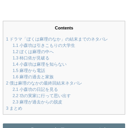
Contents
1
ドラマ「ぼくは麻理のなか」の結末までのネタバレ
1.1
小森功は引きこもりの大学生
1.2
ぼくは麻理の中へ
1.3
柿口依が見破る
1.4
小森功は麻理を知らない
1.5
麻理から電話
1.6
麻理の過去と家族
2
僕は麻理のなかの最終回結末ネタバレ
2.1
小森功の日記を見る
2.2
功の実家に行って思い出す
2.3
麻理が過去からの脱皮
3
まとめ