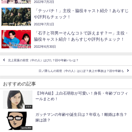
2022年7月2日
「テッパチ！」主役・脇役キャスト紹介！あらすじ
や評判もチェック！
2022年7月1日
「石子と羽男ーそんなコトで訴えます？ー」主役・
脇役キャスト紹介！あらすじや評判もチェック！
2022年6月30日
北上双葉の前世（中の人）はぴた？顔や年齢バレは？
日ノ隈らんの前世（中の人）はにぽ？炎上や事故は？顔や年齢も
おすすめの記事
【3年A組】上白石萌歌が可愛い！身長・年齢プロフィ
ールまとめ！
ドラマ
ガッチマンの年齢や誕生日は？年収も！離婚は本当？
嫁は誰？
syotiku9910