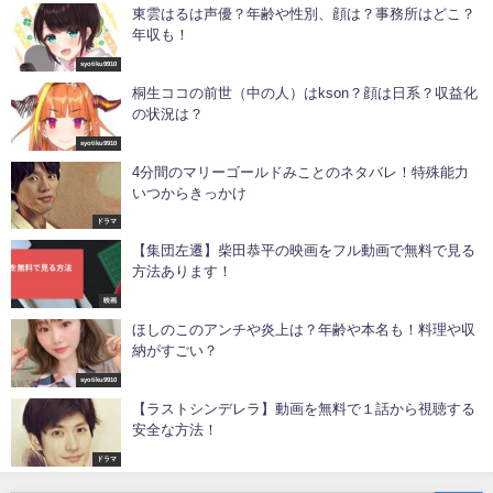
東雲はるは声優？年齢や性別、顔は？事務所はどこ？
年収も！
syotiku9910
桐生ココの前世（中の人）はkson？顔は日系？収益化
の状況は？
syotiku9910
4分間のマリーゴールドみことのネタバレ！特殊能力
いつからきっかけ
ドラマ
【集団左遷】柴田恭平の映画をフル動画で無料で見る
方法あります！
映画
ほしのこのアンチや炎上は？年齢や本名も！料理や収
納がすごい？
syotiku9910
【ラストシンデレラ】動画を無料で１話から視聴する
安全な方法！
ドラマ