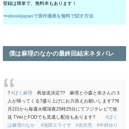
登録は簡単で、無料本もあります！
⇒
ebookjapanで原作漫画を無料で試す方法
僕は麻理のなかの最終回結末ネタバレ
?
#ぼく麻理
再放送決定?? 麻理と小森と依さんの３
人が帰ってくる?盛り上げにお力添えお願いします??6
月2日から毎週火曜深夜25時25分にてフジテレビで放
送 TVerとFODでも見逃し配信もあります?
#ぼく
は麻理のなか
#池田エライザ
#吉沢亮
#中村ゆり