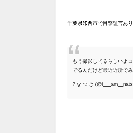
千葉県印西市で目撃証言あ
もう撮影してるらしいよコ
でるんだけど最近近所で
? な つ き (@i___am__nats