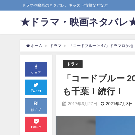
ドラマや映画のネタバレ、キャスト情報などなど
★ドラマ・映画ネタバレ
ホーム
ドラマ
「コードブルー 2017」ドラマロケ
ドラマ
シェア
「コードブルー 2
も千葉！続行！
Tweet
B!
2017年6月27日
2021年7月8日
はてブ
Pocket