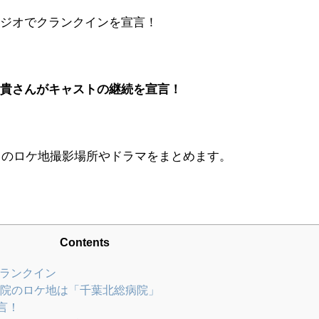
ラジオでクランクインを宣言！
大貴さんがキャストの継続を宣言！
7」のロケ地撮影場所やドラマをまとめます。
Contents
クランクイン
院のロケ地は「千葉北総病院」
言！