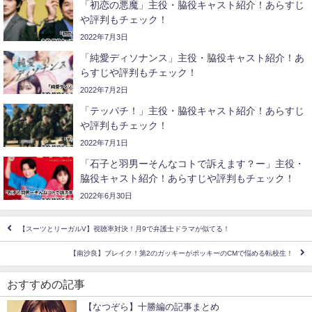
「初恋の悪魔」主役・脇役キャスト紹介！あらすじ
や評判もチェック！
2022年7月3日
「純愛ディソナンス」主役・脇役キャスト紹介！あ
らすじや評判もチェック！
2022年7月2日
「テッパチ！」主役・脇役キャスト紹介！あらすじ
や評判もチェック！
2022年7月1日
「石子と羽男ーそんなコトで訴えます？ー」主役・
脇役キャスト紹介！あらすじや評判もチェック！
2022年6月30日
【スーツとリーガルV】視聴率対決！月9で弁護士ドラマが似てる！
【南沙良】ブレイク！第2のガッキーがポッキーのCMで悩める転校生！
おすすめの記事
【なつぞら】十勝編の記事まとめ