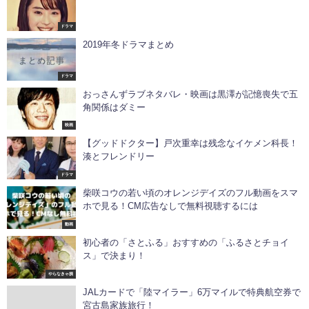
ドラマ
2019年冬ドラマまとめ
ドラマ
おっさんずラブネタバレ・映画は黒澤が記憶喪失で五
角関係はダミー
映画
【グッドドクター】戸次重幸は残念なイケメン科長！
湊とフレンドリー
ドラマ
柴咲コウの若い頃のオレンジデイズのフル動画をスマ
ホで見る！CM広告なしで無料視聴するには
動画
初心者の「さとふる」おすすめの「ふるさとチョイ
ス」で決まり！
やらなきゃ損
JALカードで「陸マイラー」6万マイルで特典航空券で
宮古島家族旅行！