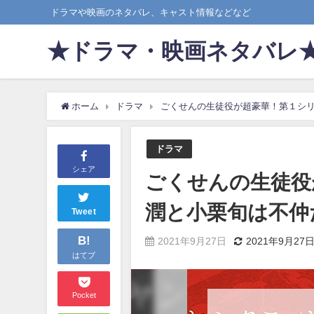
ドラマや映画のネタバレ、キャスト情報などなど
★ドラマ・映画ネタバレ
ホーム
ドラマ
ごくせんの生徒役が超豪華！第１シ
ドラマ
シェア
ごくせんの生徒役
潤と小栗旬は不仲
Tweet
B!
2021年9月27日
2021年9月27
はてブ
Pocket