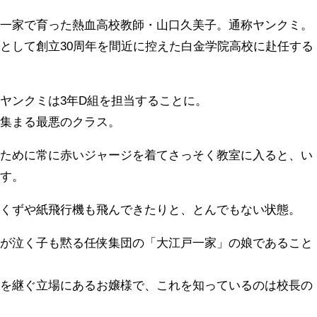
戸一家で育った熱血高校教師・山口久美子。通称ヤンクミ。
として創立30周年を間近に控えた白金学院高校に赴任する
ヤンクミは3年D組を担当することに。
が集まる最悪のクラス。
のために常に赤いジャージを着てさっそく教室に入ると、い
ます。
紙くずや紙飛行機も飛んできたりと、とんでもない状態。
分が泣く子も黙る任侠集団の「大江戸一家」の娘であること
目を継ぐ立場にあるお嬢様で、これを知っているのは校長の