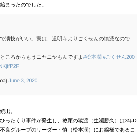
が始まったのでした。
きで演技がいい。実は、道明寺よりごくせんの慎派なので
たところからもうニヤニヤもんですよ
#松本潤
#ごくせん200
QNKjifP2F
oa)
June 3, 2020
ル続出。
ひったくり事件が発生し、教頭の猿渡（生瀬勝久）は3年D
、不良グループのリーダー・慎（松本潤）にお嬢様であるこ