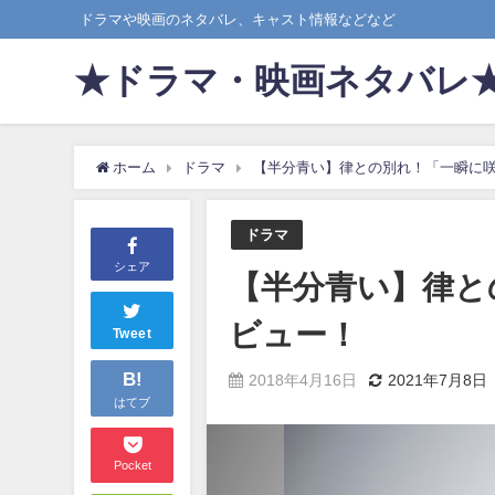
ドラマや映画のネタバレ、キャスト情報などなど
★ドラマ・映画ネタバレ
ホーム
ドラマ
【半分青い】律との別れ！「一瞬に
ドラマ
シェア
【半分青い】律と
ビュー！
Tweet
B!
2018年4月16日
2021年7月8日
はてブ
Pocket