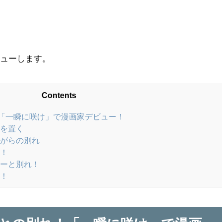
ビューします。
Contents
「一瞬に咲け」で漫画家デビュー！
を置く
がらの別れ
中！
ーと別れ！
定！