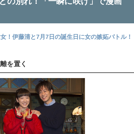
との別れ！「一瞬に咲け」で漫画
な女！伊藤清と7月7日の誕生日に女の嫉妬バトル！
距離を置く