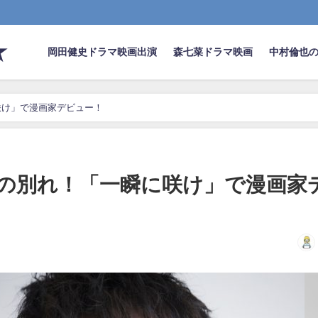
★
岡田健史ドラマ映画出演
森七菜ドラマ映画
中村倫也
咲け」で漫画家デビュー！
の別れ！「一瞬に咲け」で漫画家