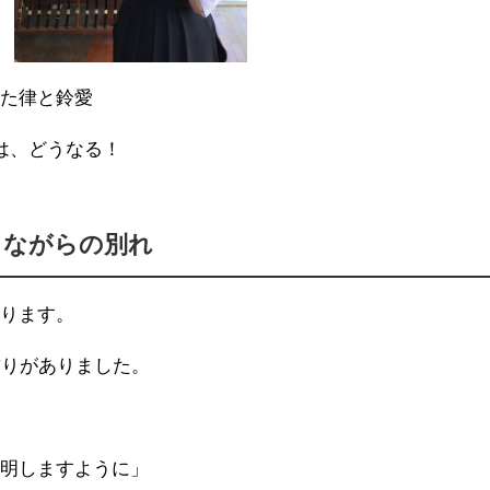
いた律と鈴愛
は、どうなる！
じながらの別れ
送ります。
飾りがありました。
発明しますように」