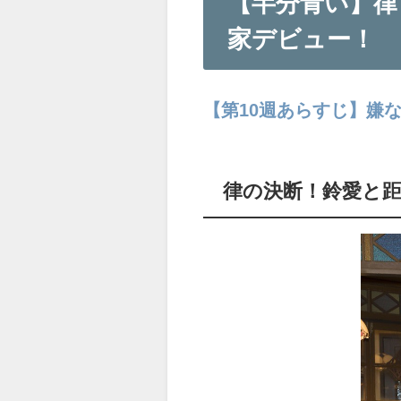
【半分青い】律
家デビュー！
【第10週あらすじ】嫌
律の決断！鈴愛と