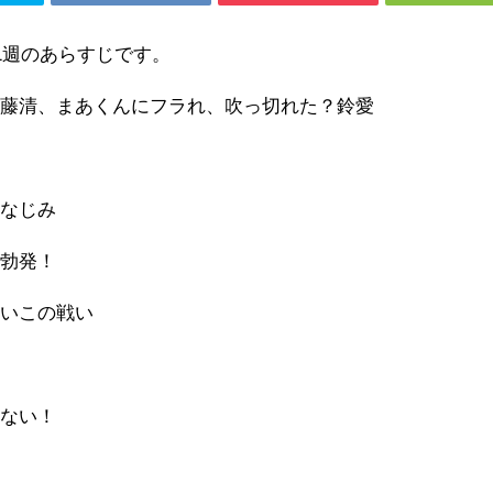
1週のあらすじです。
伊藤清、まあくんにフラれ、吹っ切れた？鈴愛
幼なじみ
が勃発！
ないこの戦い
いない！