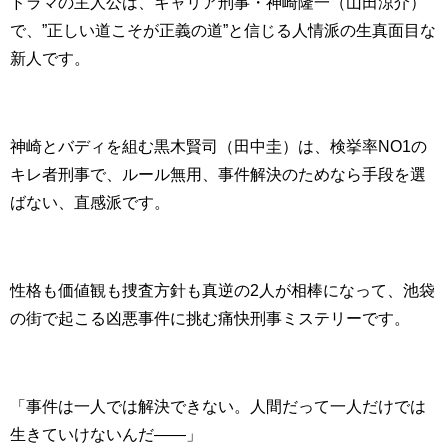
ドラマの主人公は、キャリア刑事・神崎隆一（山田涼介）
で、”正しい道こそが正義の道”と信じる人情派の生真面目な
新人です。
神崎とバディを組む黒木賢司（田中圭）は、検挙率NO1の
キレ者刑事で、ルール無用、事件解決のためなら手段を選
ばない、直感派です。
性格も価値観も捜査方針も真逆の2人が相棒になって、池袋
の街で起こる凶悪事件に挑む痛快刑事ミステリーです。
「事件は一人では解決できない。人間だって一人だけでは
生きていけないんだ――」