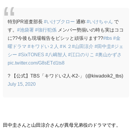
特別PR巡査部長
#いけブクロー
通称
#いけちゃん
で
す。
#池袋署
#強行犯係
メンバー勢揃いの時も実はココ
に??今後も現場報告をビシッと頑張ります??
#tbs
#金
曜ドラマ
#キワドい２人
#Ｋ２
#山田涼介
#田中圭
#ジェ
シー
#SixTONES
#八嶋智人
#江口のりこ
#奥山かずさ
pic.twitter.com/G8sETd1ts8
? 【公式】TBS「キワドい2人-K2-」 (@kiwadoik2_tbs)
July 15, 2020
田中圭さんと山田涼介さんが異母兄弟役のドラマです。