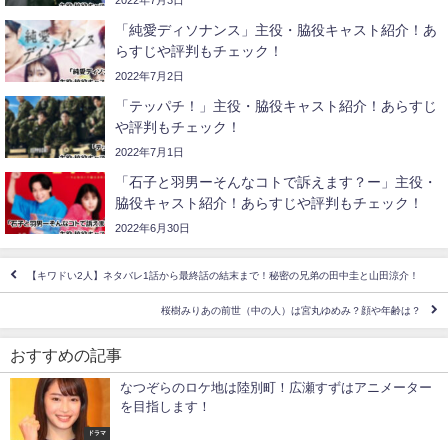
2022年7月3日
「純愛ディソナンス」主役・脇役キャスト紹介！あ
らすじや評判もチェック！
2022年7月2日
「テッパチ！」主役・脇役キャスト紹介！あらすじ
や評判もチェック！
2022年7月1日
「石子と羽男ーそんなコトで訴えます？ー」主役・
脇役キャスト紹介！あらすじや評判もチェック！
2022年6月30日
【キワドい2人】ネタバレ1話から最終話の結末まで！秘密の兄弟の田中圭と山田涼介！
桜樹みりあの前世（中の人）は宮丸ゆめみ？顔や年齢は？
おすすめの記事
なつぞらのロケ地は陸別町！広瀬すずはアニメーター
を目指します！
ドラマ