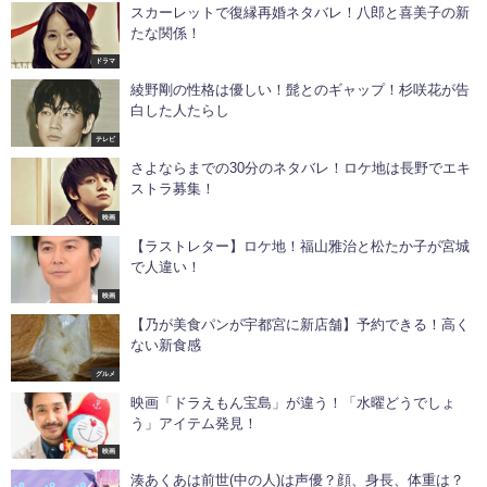
スカーレットで復縁再婚ネタバレ！八郎と喜美子の新
たな関係！
ドラマ
綾野剛の性格は優しい！髭とのギャップ！杉咲花が告
白した人たらし
テレビ
さよならまでの30分のネタバレ！ロケ地は長野でエキ
ストラ募集！
映画
【ラストレター】ロケ地！福山雅治と松たか子が宮城
で人違い！
映画
【乃が美食パンが宇都宮に新店舗】予約できる！高く
ない新食感
グルメ
映画「ドラえもん宝島」が違う！「水曜どうでしょ
う」アイテム発見！
映画
湊あくあは前世(中の人)は声優？顔、身長、体重は？