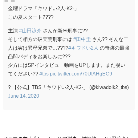
金曜ドラマ「キワドい2人-K2-」
この夏スタート????
主演
#山田涼介
さんが新米刑事に??
そして相方の破天荒刑事には
#田中圭
さん?? そんな二
人は実は異母兄弟で…????
#キワドい2人
の奇跡の最強
凸凹バディをお楽しみに???
夕方にはSPインタビュー動画をUPします。また覗い
てください??
#tbs
pic.twitter.com/70UfAHgEC9
? 【公式】TBS「キワドい2人-K2-」 (@kiwadoik2_tbs)
June 14, 2020