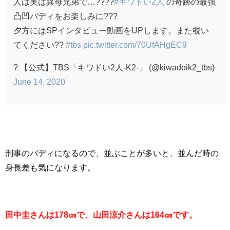
人は実は異母兄弟で…????
#キワドい2人
の奇跡の最強
凸凹バディをお楽しみに???
夕方にはSPインタビュー動画をUPします。また覗い
てください??
#tbs
pic.twitter.com/70UfAHgEC9
? 【公式】TBS「キワドい2人-K2-」 (@kiwadoik2_tbs)
June 14, 2020
刑事のバディになるので、並ぶことが多いと、並んだ時の
身長差も気になります。
田中圭さんは178㎝で、山田涼介さんは164㎝です。