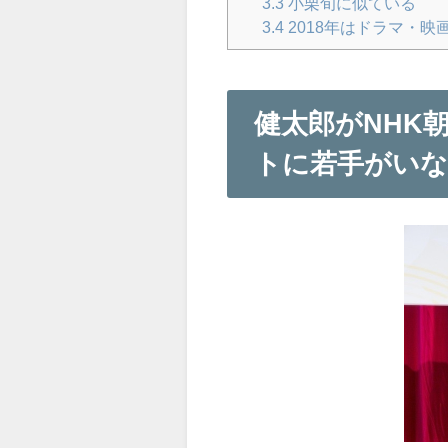
3.3
小栗旬に似ている
3.4
2018年はドラマ・映
健太郎がNHK
トに若手がい