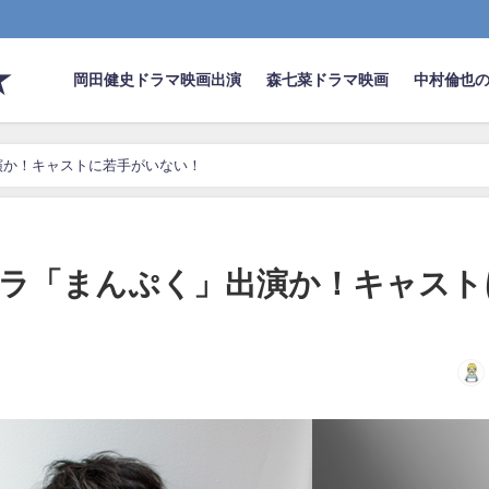
★
岡田健史ドラマ映画出演
森七菜ドラマ映画
中村倫也
演か！キャストに若手がいない！
ドラ「まんぷく」出演か！キャスト