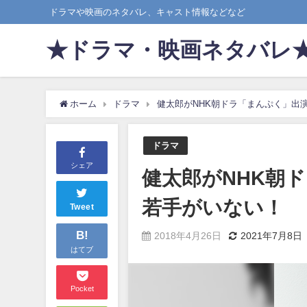
ドラマや映画のネタバレ、キャスト情報などなど
★ドラマ・映画ネタバレ
ホーム
ドラマ
健太郎がNHK朝ドラ「まんぷく」出
ドラマ
シェア
健太郎がNHK朝
若手がいない！
Tweet
B!
2018年4月26日
2021年7月8日
はてブ
Pocket