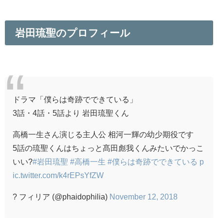
岩田琉聖のプロフィール
ドラマ「僕らは奇跡でできている」
3話・4話・5話より 岩田琉聖くん
高橋一生さん演じる主人公 相河一輝の幼少期役です
5話の琉聖くんはちょっと髙田彪我くんみたいでかっこ
いい?
#岩田琉聖
#高橋一生
#僕らは奇跡でできている
p
ic.twitter.com/k4rEPsYfZW
? フィリア (@phaidophilia)
November 12, 2018