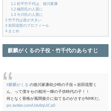
1.1
松平竹千代は、徳川家康
1.2
織田氏の人質に
1.3
今川氏の人質に
2
竹千代は器が大きい
3
岩田琉聖のプロフィール
4
まとめ
麒麟がくるの子役・竹千代のあらすじ
#麒麟がくる
の徳川家康幼少時の子役＝岩田琉聖く
ん、って僕キセの相河一輝の子供時代の子！！
何となく骨格が風間俊介に似てるのがさすがNHKだ。
pic.twitter.com/Udv8qUiCa0