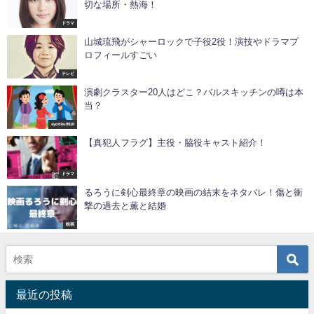
切な場所・熱海！
ドラマ
山城琉飛がシャーロックで子役2役！演技やドラマプ
ロフィールすごい
テレビ
演劇クラスター20人はどこ？バルスキッチンの噂は本
当？
syotiku9910
【真犯人フラグ】主役・脇役キャスト紹介！
ドラマ
るろうに剣心最終章の映画の結末をネタバレ！傷と衝
撃の過去と薫と結婚
映画
最近の投稿