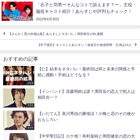
「石子と羽男ーそんなコトで訴えます？ー」主役・
脇役キャスト紹介！あらすじや評判もチェック！
2022年6月30日
【さんかく窓の外側は夜】あらすじとネタバレ！岡田将生がBL展開
【年下彼氏】キャストとあらすじ！放送日や放送時間・主演は10人
おすすめの記事
【仁】結末をネタバレ！最終回は咲と未来の関係と手
紙に感動！手術はどうなる？
ドラマ
【インハンド】花森明鈴は誰？濱田岳の恋人で犯人は
相田光一？
ドラマ
【いだてん】美川秀信の勝地涼！小梅と恋のその後が
おもしろい
ドラマ
【中学聖日記】ロケ地！有村架純と岡田健史の恋の大