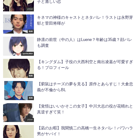
子と激しい恋
ドラマ
キネマの神様のキャストとネタバレ！ラストは永野芽
郁と菅田将暉が
映画
静凛の前世（中の人）はLuene？年齢は35歳？顔バレ
も調査
syotiku9910
【キングダム】子役の大西利空と南出凌嘉が可愛すぎ
る！プロフィール
映画
【窮鼠はチーズの夢を見る】原作とあらすじ！大倉忠
義が不倫からBL
映画
【覚悟はいいかそこの女子】中川大志の役が花晴れと
真逆すぎて笑！
ドラマ
【凪のお暇】我聞慎二の高橋一生ネタバレ！パワハラ
男がヤバイ！