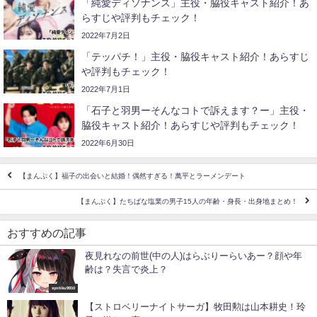
「純愛ディソナンス」主役・脇役キャスト紹介！あ
らすじや評判もチェック！
2022年7月2日
「テッパチ！」主役・脇役キャスト紹介！あらすじ
や評判もチェック！
2022年7月1日
「石子と羽男ーそんなコトで訴えます？ー」主役・
脇役キャスト紹介！あらすじや評判もチェック！
2022年6月30日
【まんぷく】福子の出会いと結婚！偶然すぎる！萬平とラーメンデート
【まんぷく】たちばな塩業の男子15人の年齢・身長・出身地まとめ！
おすすめの記事
夜見れなの前世(中の人)はらぶりーらいあー？顔や年
齢は？失言で炎上？
syotiku9910
【ストロベリーナイトサーガ】牧田勲は山本耕史！玲