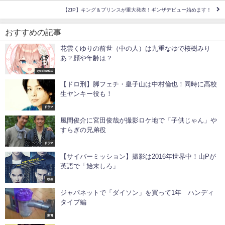
【ZIP】キング＆プリンスが重大発表！ギンザデビュー始めます！
おすすめの記事
花雲くゆりの前世（中の人）は九重なゆで桜樹みり
あ？顔や年齢は？
syotiku9910
【ドロ刑】脚フェチ・皇子山は中村倫也！同時に高校
生ヤンキー役も！
ドラマ
風間俊介に宮田俊哉が撮影ロケ地で「子供じゃん」や
すらぎの兄弟役
ドラマ
【サイバーミッション】撮影は2016年世界中！山Pが
英語で「始末しろ」
映画
ジャパネットで「ダイソン」を買って1年 ハンディ
タイプ編
家電