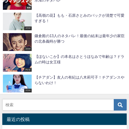
水渚のネタバレ
映画
【高嶺の花】もも・石原さとみのバックが清楚で可愛
すぎる！
ドラマ
鎌倉殿の13人のネタバレ！最後の結末は最年少の家臣
の北条義時が勝つ
ドラマ
【ほないこか】の本名はさとうほなみで年齢は？ドラ
ムの時は女王様
テレビ
【チアダン】友人の有紀は八木莉可子！チアダンスや
らないわけ！
ドラマ
最近の投稿