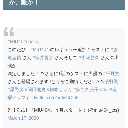
か、敵か！
#MIU404special
このたび！
#MIU404
のレギュラー追加キャストに
#渡
邊圭祐
さん
#金井勇太
さんそして
#生瀬勝久
さんの出
演が
決定しました！??さらに1話のゲストに声優の
#平野文
さんも登場されます?どうぞご期待ください??
#綾野剛
#星野源
#岡田健史
#橋本じゅん
#麻生久美子
#tbs
#金
曜ドラマ
pic.twitter.com/aufyInOfpE
? 【公式】『MIU404』４月スタート！ (@miu404_tbs)
March 17, 2020