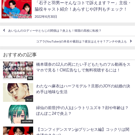
「石子と羽男ーそんなコトで訴えます？ー」主役・
脇役キャスト紹介！あらすじや評判もチェック！
2022年6月30日
あいなんのロディーやとらじの関係は？炎上も！韓国の高校に転校？
コアラ(YouTuber)の本名や素顔は？彼女はえそそ？アンチや炎上も
おすすめの記事
橋本環奈の12人の死にたい子どもたちのフル動画をス
マホで見る！CM広告なしで無料視聴するには！
動画
わたなべ麻衣はハーフモデル？旦那のJOYの結婚の決
め手は地味な生活
テレビ
緑仙の前世(中の人)はシラトリユズキ？顔や年齢は？
ぽんぽこ24で炎上？
syotiku9910
【コンフィデンスマンjpプリンセス編】コックリは関