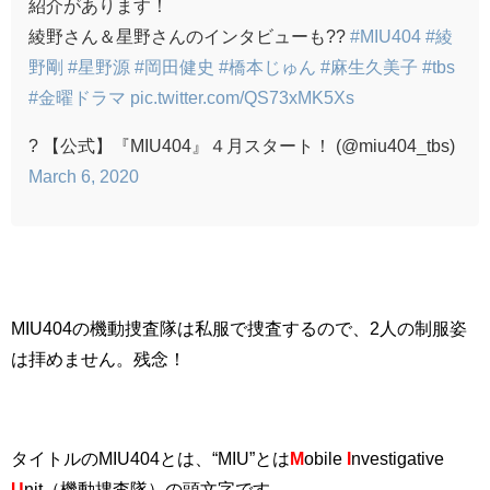
紹介があります！
綾野さん＆星野さんのインタビューも??
#MIU404
#綾
野剛
#星野源
#岡田健史
#橋本じゅん
#麻生久美子
#tbs
#金曜ドラマ
pic.twitter.com/QS73xMK5Xs
? 【公式】『MIU404』４月スタート！ (@miu404_tbs)
March 6, 2020
MIU404の機動捜査隊は私服で捜査するので、2人の制服姿
は拝めません。残念！
タイトルのMIU404とは、“MIU”とは
M
obile
I
nvestigative
U
nit（機動捜査隊）の頭文字です。