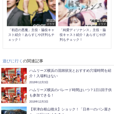
ドラマ
ドラマ
「初恋の悪魔」主役・脇役キャ
「純愛ディソナンス」主役・脇
スト紹介！あらすじや評判もチ
役キャスト紹介！あらすじや評
ェック！
判もチェック！
遊びに行く
の関連記事
ハムリーズ横浜の混雑状況とおすすめ穴場時間を紹
介！入場料はない
2018年12月3日
ハムリーズ横浜のパレード時間はいつ？1日1回子供
も参加できる！
2018年12月3日
【草津白根山噴火】ショック！「日本一のパン屋さ