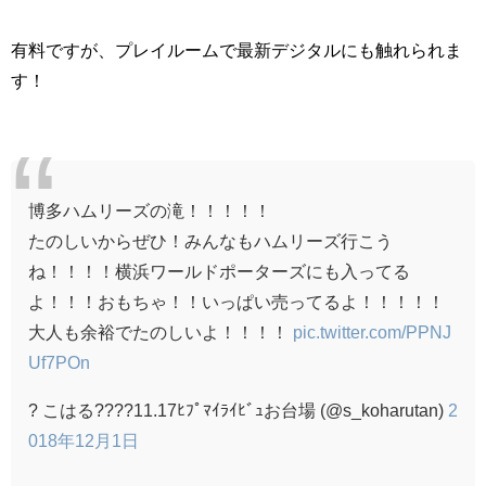
有料ですが、プレイルームで最新デジタルにも触れられま
す！
博多ハムリーズの滝！！！！！
たのしいからぜひ！みんなもハムリーズ行こう
ね！！！！横浜ワールドポーターズにも入ってる
よ！！！おもちゃ！！いっぱい売ってるよ！！！！！
大人も余裕でたのしいよ！！！！
pic.twitter.com/PPNJ
Uf7POn
? こはる????11.17ﾋﾌﾟﾏｲﾗｲﾋﾞｭお台場 (@s_koharutan)
2
018年12月1日