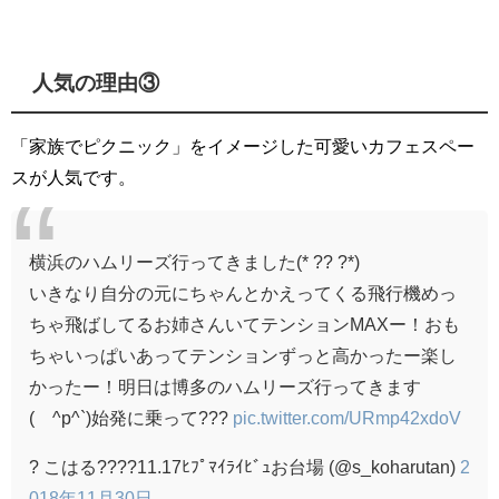
人気の理由③
「家族でピクニック」をイメージした可愛いカフェスペー
スが人気です。
横浜のハムリーズ行ってきました(* ?? ?*)
いきなり自分の元にちゃんとかえってくる飛行機めっ
ちゃ飛ばしてるお姉さんいてテンションMAXー！おも
ちゃいっぱいあってテンションずっと高かったー楽し
かったー！明日は博多のハムリーズ行ってきます
(´^p^`)始発に乗って???
pic.twitter.com/URmp42xdoV
? こはる????11.17ﾋﾌﾟﾏｲﾗｲﾋﾞｭお台場 (@s_koharutan)
2
018年11月30日