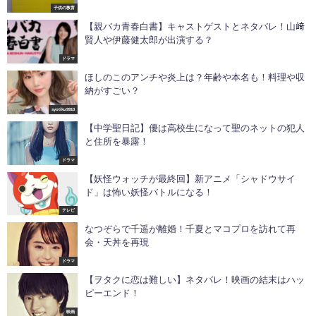
子供の教育
【親バカ青春白書】キャストゲストとネタバレ！山﨑
賢人や伊藤健太郎が出演する？
ドラマ
ほしのこのアンチや炎上は？年齢や本名も！料理や収
納がすごい？
syotiku9910
【中学聖日記】優は高校生になって聖のネットの犯人
と住所を暴露！
ドラマ
【妖怪ウォッチが最終回】新アニメ「シャドウサイ
ド」は怖い妖怪バトルになる！
テレビ
なつぞらで千遥が離婚！千夏とマコプロを訪れて再
会・天丼を再現
ドラマ
【ヲタクに恋は難しい】ネタバレ！映画の結末はハッ
ピーエンド！
映画