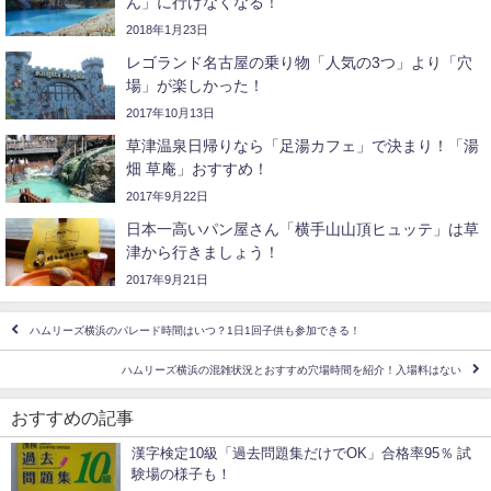
ん」に行けなくなる！
2018年1月23日
レゴランド名古屋の乗り物「人気の3つ」より「穴
場」が楽しかった！
2017年10月13日
草津温泉日帰りなら「足湯カフェ」で決まり！「湯
畑 草庵」おすすめ！
2017年9月22日
日本一高いパン屋さん「横手山山頂ヒュッテ」は草
津から行きましょう！
2017年9月21日
ハムリーズ横浜のパレード時間はいつ？1日1回子供も参加できる！
ハムリーズ横浜の混雑状況とおすすめ穴場時間を紹介！入場料はない
おすすめの記事
漢字検定10級「過去問題集だけでOK」合格率95％ 試
験場の様子も！