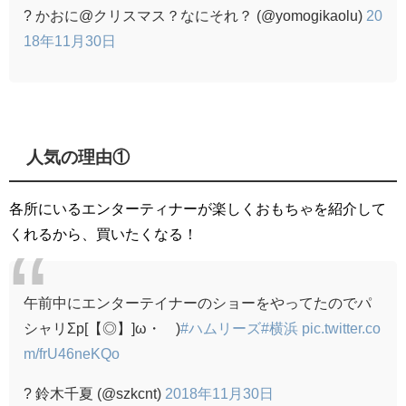
? かおに@クリスマス？なにそれ？ (@yomogikaolu)
20
18年11月30日
人気の理由①
各所にいるエンターティナーが楽しくおもちゃを紹介して
くれるから、買いたくなる！
午前中にエンターテイナーのショーをやってたのでパ
シャリΣp[【◎】]ω・´)
#ハムリーズ
#横浜
pic.twitter.co
m/frU46neKQo
? 鈴木千夏 (@szkcnt)
2018年11月30日