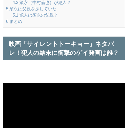
4.3
須永（中村倫也）が犯人？
5
須永は父親を探していた
5.1
犯人は須永の父親？
6
まとめ
映画「サイレントトーキョー」ネタバ
レ！犯人の結末に衝撃のゲイ発言は誰？