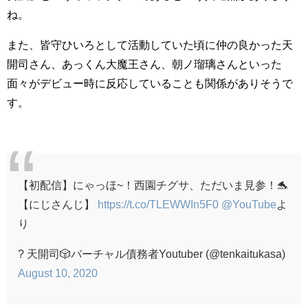
ね。
また、皆守ひいろとして活動していた頃に仲の良かった天
開司さん、あっくん大魔王さん、朝ノ瑠璃さんといった
面々がデビュー時に反応していることも関係がありそうで
す。
【初配信】にゃっほ~！西園チグサ、ただいま見参！🐬
【にじさんじ】
https://t.co/TLEWWIn5F0
@YouTube
よ
り
? 天開司🎲バーチャル債務者Youtuber (@tenkaitukasa)
August 10, 2020