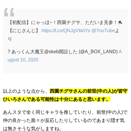
【初配信】にゃっほ~！西園チグサ、ただいま見参！🐬
【にじさんじ】
https://t.co/QNJgVbktYo
@YouTube
よ
り
? あっくん大魔王@skeb開設した (@A_BOX_LAND)
A
ugust 10, 2020
以上のような点から、
西園チグサさんの前世(中の人)が皆守
ひいろさんである可能性は十分にあると思います。
あんスタで全く同じキャラを推していたり、前世(中の人)で
仲の良かった面々が反応したりしているのであまり隠す気
は無さそうな気がしますね。