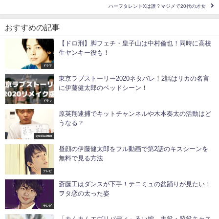
ハーフタレントXは誰？マジメで20代の才女
おすすめの記事
【ドロ刑】脚フェチ・皇子山は中村倫也！同時に高校
生ヤンキー役も！
ドラマ
東京ラブストーリー2020ネタバレ！2話はリカの名言
に伊藤健太郎のベッドシーン！
ドラマ
原英翔逮捕でキットチャンネルや木本奏太の活動はど
うなる？
syotiku9910
昼顔の伊藤健太郎をフル動画で第2話のキスシーンを
無料で見る方法
テレビ
斎藤工はダンスが下手！テニミュの盆踊りが見たい！
ヲタ恋の太った姿
テレビ
「カムカムエヴリバディ」るい編 主役・脇役キャス