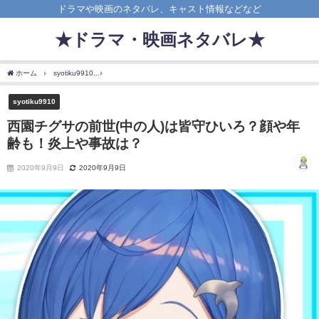
ドラマや映画のネタバレ、キャスト情報などなど
★ドラマ・映画ネタバレ★
ホーム
syotiku9910
西園チグサの前世(中の人)は皆守ひいろ？顔や年齢も！炎上や事
syotiku9910
西園チグサの前世(中の人)は皆守ひいろ？顔や年
齢も！炎上や事故は？
2020年9月9日
2020年9月9日