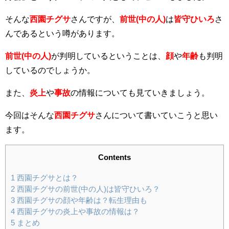
そんな
西園チグサ
さんですが、
前世(中の人)
は
皆守ひいろ
さ
んであるという噂があります。
前世(中の人)
が判明しているということは、
顔
や
年齢
も判明
しているのでしょうか。
また、
炎上
や
事故
の情報についても見ていきましょう。
今回はそんな
西園チグサ
さんについて書いていこうと思い
ます。
Contents
1
西園チグサとは？
2
西園チグサの前世(中の人)は皆守ひいろ？
3
西園チグサの顔や年齢は？転生理由も
4
西園チグサの炎上や事故の情報は？
5
まとめ