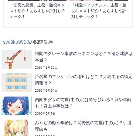
「初恋の悪魔」主役・脇役キャ
「純愛ディソナンス」主役・脇
スト紹介！あらすじや評判もチ
役キャスト紹介！あらすじや評
ェック！
判もチェック！
syotiku9910
の関連記事
福岡のクレーン事故のゼネコンはどこ？清水建設は
本当？
2020年9月15日
芦名星のマンションの場所はどこ？大島てるの特定
情報は？
2020年9月14日
西園チグサの前世(中の人)は皆守ひいろ？顔や年齢
も！炎上や事故は？
2020年9月9日
みやぢの顔や年齢は？花野蜜の前世(中の人)？引退
理由も