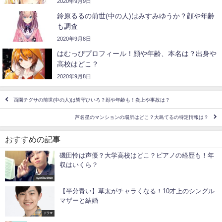
2020年9月9日
鈴原るるの前世(中の人)はみすみゆうか？顔や年齢
も調査
2020年9月8日
はむっぴプロフィール！顔や年齢、本名は？出身や
高校はどこ？
2020年9月8日
西園チグサの前世(中の人)は皆守ひいろ？顔や年齢も！炎上や事故は？
芦名星のマンションの場所はどこ？大島てるの特定情報は？
おすすめの記事
磯田怜は声優？大学高校はどこ？ピアノの経歴も！年
収はいくら？
syotiku9910
【半分青い】草太がチャラくなる！10才上のシングル
マザーと結婚
ドラマ