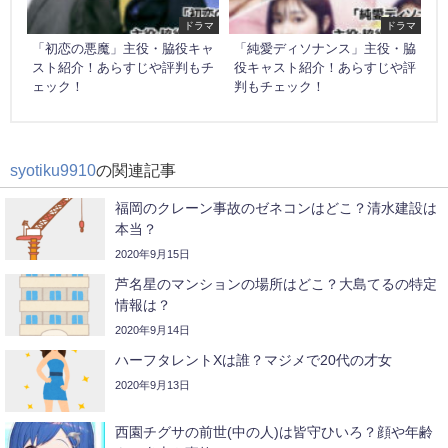
ドラマ
ドラマ
「初恋の悪魔」主役・脇役キャ
「純愛ディソナンス」主役・脇
スト紹介！あらすじや評判もチ
役キャスト紹介！あらすじや評
ェック！
判もチェック！
syotiku9910
の関連記事
福岡のクレーン事故のゼネコンはどこ？清水建設は
本当？
2020年9月15日
芦名星のマンションの場所はどこ？大島てるの特定
情報は？
2020年9月14日
ハーフタレントXは誰？マジメで20代の才女
2020年9月13日
西園チグサの前世(中の人)は皆守ひいろ？顔や年齢