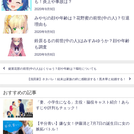
も！炎上や事故は？
2020年9月9日
みやぢの顔や年齢は？花野蜜の前世(中の人)？引退
理由も
2020年9月9日
鈴原るるの前世(中の人)はみすみゆうか？顔や年齢
も調査
2020年9月8日
健屋花那の前世(中の人)はくりゅう？顔や年齢は？嘔吐についても
【浅田家】ネタバレ！結末は家族の絆に感動涙する！黒木華と結婚する！
おすすめの記事
「妻、小学生になる」主役・脇役キャスト紹介！あら
すじや評判もチェック！
ドラマ
【半分青い】嫌な女！伊藤清と7月7日の誕生日に女の
嫉妬バトル！