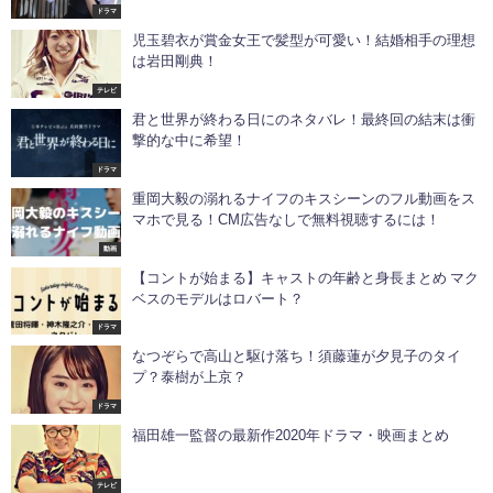
ドラマ
児玉碧衣が賞金女王で髪型が可愛い！結婚相手の理想
は岩田剛典！
テレビ
君と世界が終わる日にのネタバレ！最終回の結末は衝
撃的な中に希望！
ドラマ
重岡大毅の溺れるナイフのキスシーンのフル動画をス
マホで見る！CM広告なしで無料視聴するには！
動画
【コントが始まる】キャストの年齢と身長まとめ マク
ベスのモデルはロバート？
ドラマ
なつぞらで高山と駆け落ち！須藤蓮が夕見子のタイ
プ？泰樹が上京？
ドラマ
福田雄一監督の最新作2020年ドラマ・映画まとめ
テレビ