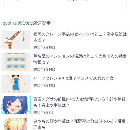
syotiku9910
の関連記事
福岡のクレーン事故のゼネコンはどこ？清水建設は
本当？
2020年9月15日
芦名星のマンションの場所はどこ？大島てるの特定
情報は？
2020年9月14日
ハーフタレントXは誰？マジメで20代の才女
2020年9月13日
西園チグサの前世(中の人)は皆守ひいろ？顔や年齢
も！炎上や事故は？
2020年9月9日
みやぢの顔や年齢は？花野蜜の前世(中の人)？引退
理由も