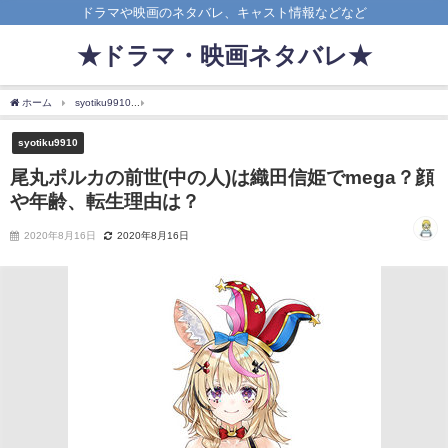
ドラマや映画のネタバレ、キャスト情報などなど
★ドラマ・映画ネタバレ★
ホーム
syotiku9910
尾丸ポルカの前世(中の人)は織田信姫でmega？顔や年齢、転生
syotiku9910
尾丸ポルカの前世(中の人)は織田信姫でmega？顔
や年齢、転生理由は？
2020年8月16日
2020年8月16日