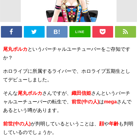
LINE
尾丸ポルカ
というバーチャルユーチューバーをご存知です
か？
ホロライブに所属するライバーで、ホロライブ五期生とし
てデビューしました。
そんな
尾丸ポルカ
さんですが、
織田信姫
さんというバーチ
ャルユーチューバーの転生で、
前世(中の人)
は
mega
さんで
あるという噂があります。
前世(中の人)
が判明しているということは、
顔
や
年齢
も判明
しているのでしょうか。