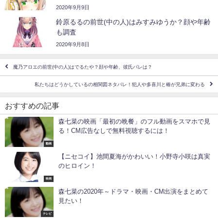
2020年9月9日
鈴原るるの前世(中の人)はみすみゆうか？顔や年齢
も調査
2020年9月8日
魔乃アロエの前世(中の人)はでるたや？顔や年齢、彼氏バレは？
私たちはどうかしているの相関図ネタバレ！犯人や多喜川と椿が兄弟に変わる
おすすめの記事
森七菜の映画「最初の晩餐」のフル動画をスマホで見
る！CM広告なしで無料視聴するには！
動画
【ニセコイ】池間夏海がかわいい！小野寺小咲は真実
のヒロイン！
映画
森七菜の2020年～ドラマ・映画・CM出演をまとめて
見たい！
テレビ