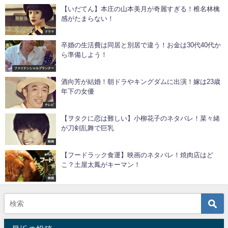
【いだてん】本庄の山本美月が奇麗すぎる！椎名林檎
感がたまらない！
ドラマ
卒婚の生活費は同居と別居で違う！お金は30代40代か
ら準備しよう！
ファイナンシャルプランナー
酒向芳が結婚！朝ドラやキングダムに出演！嫁は23歳
年下の女優
テレビ
【ヲタクに恋は難しい】小柳花子のネタバレ！菜々緒
が刀剣乱舞で巨乳
映画
【フードラック食運】映画のネタバレ！焼肉店はど
こ？土屋太鳳がキーマン！
映画