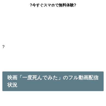
?今すぐスマホで無料体験?
?
映画「一度死んでみた」のフル動画配信
状況