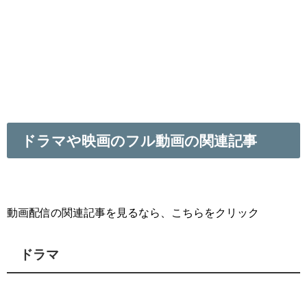
ドラマや映画のフル動画の関連記事
動画配信の関連記事を見るなら、こちらをクリック
ドラマ