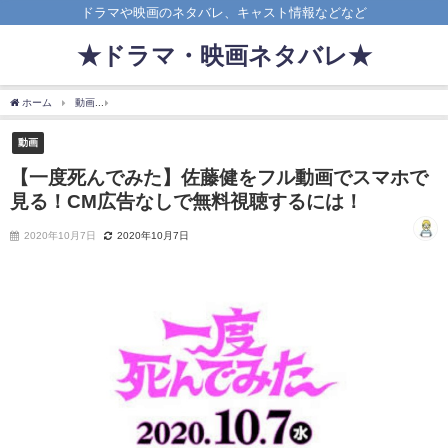
ドラマや映画のネタバレ、キャスト情報などなど
★ドラマ・映画ネタバレ★
ホーム
動画
【一度死んでみた】佐藤健をフル動画でスマホで見る！CM広告なしで無
動画
【一度死んでみた】佐藤健をフル動画でスマホで
見る！CM広告なしで無料視聴するには！
2020年10月7日
2020年10月7日