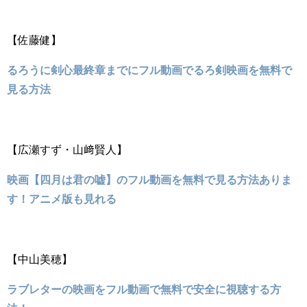
【佐藤健】
るろうに剣心最終章までにフル動画でるろ剣映画を無料で
見る方法
【広瀬すず・山﨑賢人】
映画【四月は君の嘘】のフル動画を無料で見る方法ありま
す！アニメ版も見れる
【中山美穂】
ラブレターの映画をフル動画で無料で安全に視聴する方