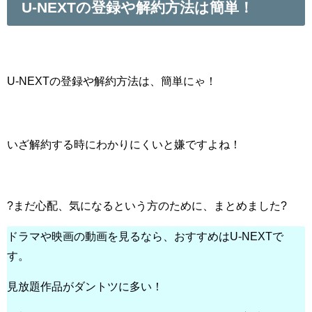
U-NEXTの登録や解約方法は簡単！
U-NEXTの登録や解約方法は、簡単にゃ！
いざ解約する時にわかりにくいと嫌ですよね！
?まだ心配、気になるという方のために、まとめました?
ドラマや映画の動画を見るなら、おすすめはU-NEXTで
す。
見放題作品がダントツに多い！