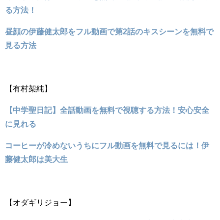
る方法！
昼顔の伊藤健太郎をフル動画で第2話のキスシーンを無料で
見る方法
【有村架純】
【中学聖日記】全話動画を無料で視聴する方法！安心安全
に見れる
コーヒーが冷めないうちにフル動画を無料で見るには！伊
藤健太郎は美大生
【オダギリジョー】