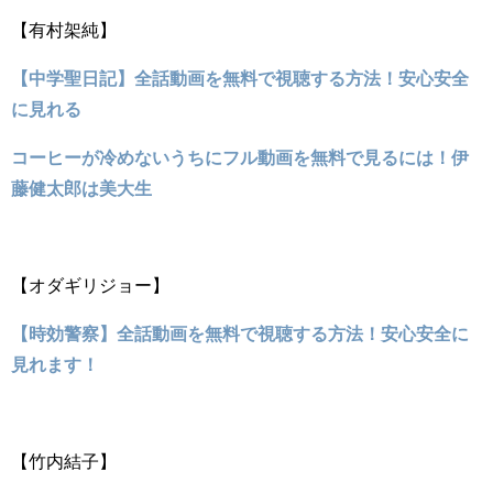
【有村架純】
【中学聖日記】全話動画を無料で視聴する方法！安心安全
に見れる
コーヒーが冷めないうちにフル動画を無料で見るには！伊
藤健太郎は美大生
【オダギリジョー】
【時効警察】全話動画を無料で視聴する方法！安心安全に
見れます！
【竹内結子】