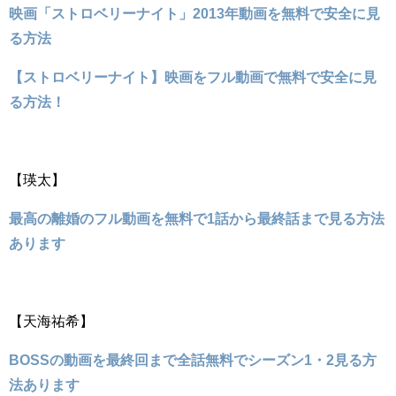
映画「ストロベリーナイト」2013年動画を無料で安全に見
る方法
【ストロベリーナイト】映画をフル動画で無料で安全に見
る方法！
【瑛太】
最高の離婚のフル動画を無料で1話から最終話まで見る方法
あります
【天海祐希】
BOSSの動画を最終回まで全話無料でシーズン1・2見る方
法あります