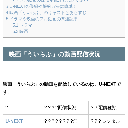
3
U-NEXTの登録や解約方法は簡単！
4
映画「ういらぶ」のキャストとあらすじ
5
ドラマや映画のフル動画の関連記事
5.1
ドラマ
5.2
映画
映画「ういらぶ」の動画配信状況
映画「ういらぶ」の動画を配信しているのは、U-NEXTで
す。
?
? ? ? ?配信状況
? ? 配信種類
U-NEXT
? ? ? ? ? ? ? ?〇
? ? ? レンタル