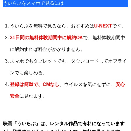
ういらぶをスマホで見るには
ういらぶを無料で見るなら、おすすめは
U-NEXT
です。
31日間
の
無料体験期間中に解約OK
で、無料体験期間中
に解約すれば料金がかかりません。
スマホでもタブレットでも、ダウンロードしてオフライ
ンでも楽しめる。
登録は簡単で、CMなし
、ウイルスを気にせずに、
安心
安全
に見れます。
映画「ういらぶ」は、レンタル作品で有料になっています