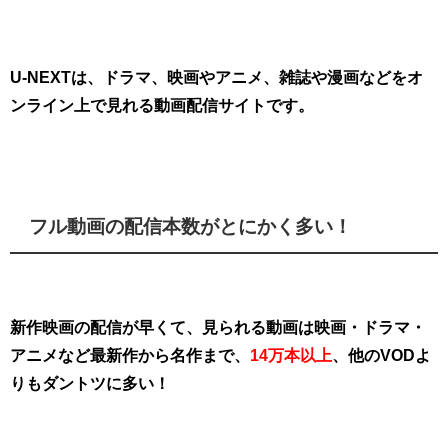
U-NEXTは、ドラマ、映画やアニメ、雑誌や漫画などをオ
ンライン上で見れる動画配信サイトです。
フル動画の配信本数がとにかく多い！
新作映画の配信が早くて、見られる動画は映画・ドラマ・
アニメなど最新作から名作まで、
14万本以上
、他のVODよ
りもダントツに多い！