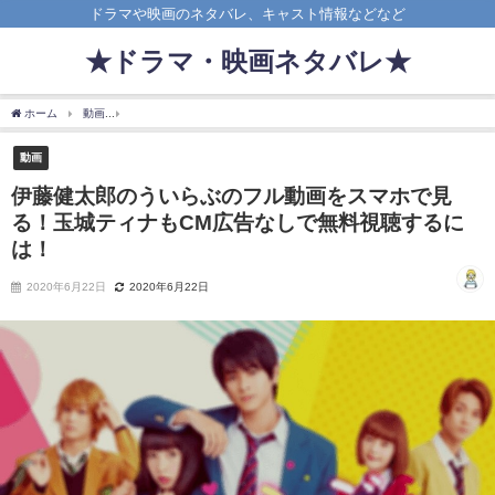
ドラマや映画のネタバレ、キャスト情報などなど
★ドラマ・映画ネタバレ★
ホーム
動画
伊藤健太郎のういらぶのフル動画をスマホで見る！玉城ティナもCM広告
動画
伊藤健太郎のういらぶのフル動画をスマホで見
る！玉城ティナもCM広告なしで無料視聴するに
は！
2020年6月22日
2020年6月22日