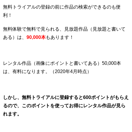
無料トライアルの登録の前に作品の検索ができるのも便
利！
無料体験で無料で見られる、見放題作品（見放題と書いて
ある）は、
90,000本
もあります！
レンタル作品（画像にポイントと書いてある）50,000本
は、有料になります。（2020年4月時点）
しかし、無料トライアルに登録すると600ポイントがもらえ
るので、このポイントを使ってお得にレンタル作品が見ら
れます。