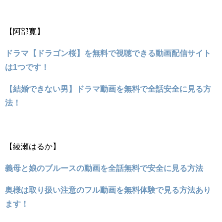
【阿部寛】
ドラマ【ドラゴン桜】を無料で視聴できる動画配信サイト
は1つです！
【結婚できない男】ドラマ動画を無料で全話安全に見る方
法！
【綾瀬はるか】
義母と娘のブルースの動画を全話無料で安全に見る方法
奥様は取り扱い注意のフル動画を無料体験で見る方法あり
ます！