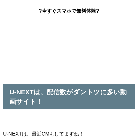
?今すぐスマホで無料体験
?
U-NEXTは、配信数がダントツに多い動
画サイト！
U-NEXTは、最近CMもしてますね！