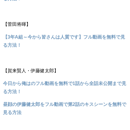
【菅田将暉】
【3年A組～今から皆さんは人質です】フル動画を無料で見
る方法！
【賀来賢人・伊藤健太郎】
今日から俺はのフル動画を無料で1話から全話未公開まで見
る方法！
昼顔の伊藤健太郎をフル動画で第2話のキスシーンを無料で
見る方法