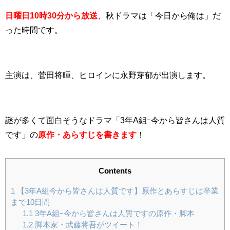
日曜日10時30分から放送
、秋ドラマは「今日から俺は」だ
った時間です。
主演は、菅田将暉、ヒロインに永野芽郁が出演します。
謎が多くて面白そうなドラマ「3年A組ｰ今から皆さんは人質
です」の
原作・あらすじを書きます
！
Contents
1
【3年A組今から皆さんは人質です】原作とあらすじは卒業
まで10日間
1.1
3年A組ｰ今から皆さんは人質ですの原作・脚本
1.2
脚本家・武藤将吾がツイート！