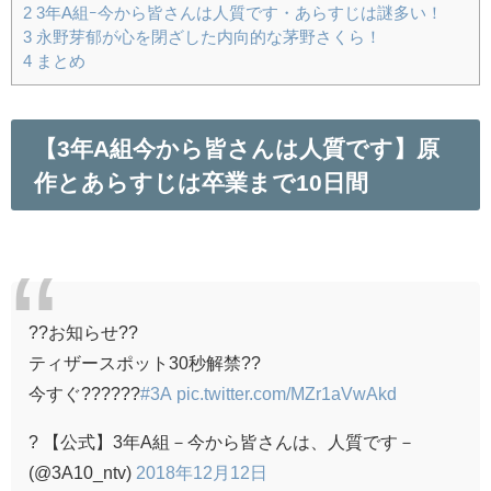
2
3年A組ｰ今から皆さんは人質です・あらすじは謎多い！
3
永野芽郁が心を閉ざした内向的な茅野さくら！
4
まとめ
【3年A組今から皆さんは人質です】原
作とあらすじは卒業まで10日間
??お知らせ??
ティザースポット30秒解禁??
今すぐ??????
#3A
pic.twitter.com/MZr1aVwAkd
? 【公式】3年A組－今から皆さんは、人質です－
(@3A10_ntv)
2018年12月12日