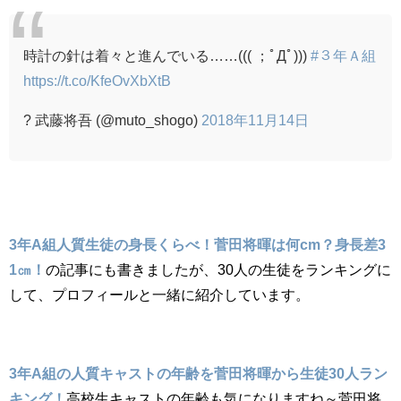
時計の針は着々と進んでいる……((( ；ﾟДﾟ)))
#３年Ａ組
https://t.co/KfeOvXbXtB
? 武藤将吾 (@muto_shogo)
2018年11月14日
3年A組人質生徒の身長くらべ！菅田将暉は何cm？身長差3
1㎝！
の記事にも書きましたが、30人の生徒をランキングに
して、プロフィールと一緒に紹介しています。
3年A組の人質キャストの年齢を菅田将暉から生徒30人ラン
キング！
高校生キャストの年齢も気になりますね～菅田将