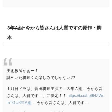
3年A組ｰ今から皆さんは人質ですの原作・脚
本
美術教師かぁー！
謎めいた将暉くん楽しみでしかない??
１月日ドラは、菅田将暉主演の「３年Ａ組―今から皆
さんは、人質です―」に決定！！
https://t.co/Lb9NZWc
mTG
#3年A組
―今から皆さんは、人質です―