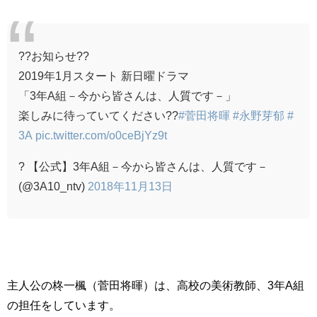
??お知らせ??
2019年1月スタート 新日曜ドラマ
「3年A組－今から皆さんは、人質です－」
楽しみに待っていてください??
#菅田将暉
#永野芽郁
#
3A
pic.twitter.com/o0ceBjYz9t
? 【公式】3年A組－今から皆さんは、人質です－
(@3A10_ntv)
2018年11月13日
主人公の柊一楓（菅田将暉）は、高校の美術教師、3年A組
の担任をしています。