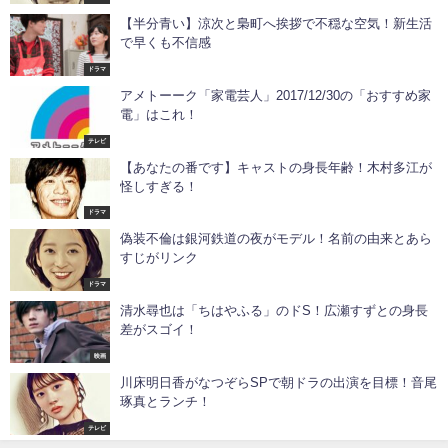
【半分青い】涼次と梟町へ挨拶で不穏な空気！新生活
で早くも不信感
ドラマ
アメトーーク「家電芸人」2017/12/30の「おすすめ家
電」はこれ！
テレビ
【あなたの番です】キャストの身長年齢！木村多江が
怪しすぎる！
ドラマ
偽装不倫は銀河鉄道の夜がモデル！名前の由来とあら
すじがリンク
ドラマ
清水尋也は「ちはやふる」のドS！広瀬すずとの身長
差がスゴイ！
映画
川床明日香がなつぞらSPで朝ドラの出演を目標！音尾
琢真とランチ！
テレビ