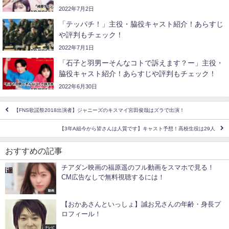
2022年7月2日
「テッパチ！」主役・脇役キャスト紹介！あらすじ
や評判もチェック！
2022年7月1日
「石子と羽男ーそんなコトで訴えます？ー」主役・
脇役キャスト紹介！あらすじや評判もチェック！
2022年6月30日
【FNS歌謡祭2018出演者】ジャニーズのキスマイ宮田俊哉はズラで出演！
【3年A組今から皆さんは人質です】キャスト予想！高校生役は29人
おすすめの記事
チアダン映画の福原遥のフル動画をスマホで見る！
CM広告なしで無料視聴するには！
動画
【おかあさんといっしょ】誠お兄さんの年齢・身長プ
ロフィール！
テレビ