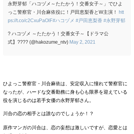
永野芽郁「ハコヅメ～たたかう！交番女子～」でひよ
っこ警察官・川合麻依役に！戸田恵梨香とW主演！
htt
ps://t.co/c2CxuPaOlF
#ハコヅメ
#戸田恵梨香
#永野芽郁
? ハコヅメ ～たたかう！交番女子～【ドラマ公
式】???? (@hakozume_ntv)
May 2, 2021
ひよっこ警察官・川合麻依は、安定収入に憧れて警察官に
なったが、ハードな交番勤務に身も心も限界を迎えている
役を演じるのは若手女優の永野芽郁さん。
川合の恋の相手とは誰なのでしょうか！？
原作マンガの川合は、恋の妄想は激しいですが、恋愛とは