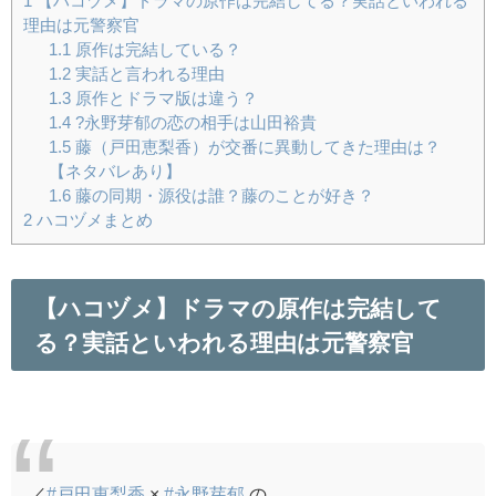
1
【ハコヅメ】ドラマの原作は完結してる？実話といわれる
理由は元警察官
1.1
原作は完結している？
1.2
実話と言われる理由
1.3
原作とドラマ版は違う？
1.4
?永野芽郁の恋の相手は山田裕貴
1.5
藤（戸田恵梨香）が交番に異動してきた理由は？
【ネタバレあり】
1.6
藤の同期・源役は誰？藤のことが好き？
2
ハコヅメまとめ
【ハコヅメ】ドラマの原作は完結して
る？実話といわれる理由は元警察官
／
#戸田恵梨香
×
#永野芽郁
の