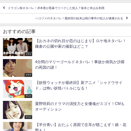
ドラゴン桜ネタバレ！岸本香が黒幕でリークした犯人？坂本と米山を利用
ハコヅメのネタバレ！最終回の結末は桜の事件の犯人が逮捕される
おすすめの記事
【おカネの切れ目が恋のはじまり】ロケ地ネタバレ！
鎌倉の公園や家の撮影はどこ？
ドラマ
4分間のマリーゴールドネタバレ！事故か病気か沙羅
の死因の謎！
ドラマ
【妖怪ウォッチが最終回】新アニメ「シャドウサイ
ド」は怖い妖怪バトルになる！
テレビ
粟野咲莉のドラマの演技力と女優魂がスゴイ！CMも
オーディション
テレビ
【半分青い】おたふく原因で左耳が聴こえず！娘・花
野も！