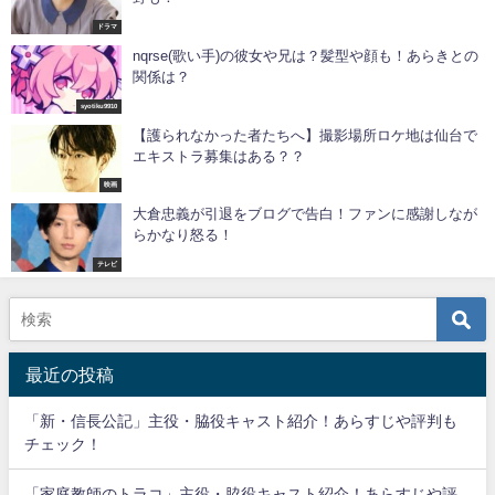
ドラマ
nqrse(歌い手)の彼女や兄は？髪型や顔も！あらきとの
関係は？
syotiku9910
【護られなかった者たちへ】撮影場所ロケ地は仙台で
エキストラ募集はある？？
映画
大倉忠義が引退をブログで告白！ファンに感謝しなが
らかなり怒る！
テレビ
最近の投稿
「新・信長公記」主役・脇役キャスト紹介！あらすじや評判も
チェック！
「家庭教師のトラコ」主役・脇役キャスト紹介！あらすじや評