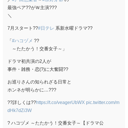
最強ペア??がＷ主演???
＼
7月スタート??
#日テレ
系新水曜ドラマ??
「
#ハコヅメ
??
～たたかう！交番女子～」
ドラマ初共演の2人が
事件・雑務・恋(?)に大奮闘??
お巡りさんの知られざる日常と
ホンネが明らかに…???
??詳しくは??
https://t.co/veagerUbWX
pic.twitter.com/m
dHk7dZi3W
? ハコヅメ ～たたかう！交番女子～【ドラマ公