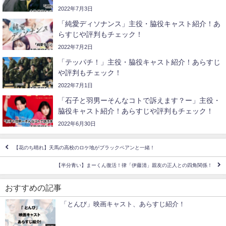
2022年7月3日
「純愛ディソナンス」主役・脇役キャスト紹介！あ
らすじや評判もチェック！
2022年7月2日
「テッパチ！」主役・脇役キャスト紹介！あらすじ
や評判もチェック！
2022年7月1日
「石子と羽男ーそんなコトで訴えます？ー」主役・
脇役キャスト紹介！あらすじや評判もチェック！
2022年6月30日
【花のち晴れ】天馬の高校のロケ地がブラックペアンと一緒！
【半分青い】まーくん復活！律「伊藤清」親友の正人との四角関係！
おすすめの記事
「とんび」映画キャスト、あらすじ紹介！