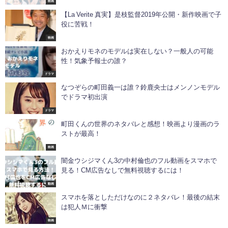
映画
【La Verite 真実】是枝監督2019年公開・新作映画で子
役に苦戦！
映画
おかえりモネのモデルは実在しない？一般人の可能
性！気象予報士の誰？
ドラマ
なつぞらの町田義一は誰？鈴鹿央士はメンノンモデル
でドラマ初出演
ドラマ
町田くんの世界のネタバレと感想！映画より漫画のラ
ストが最高！
映画
闇金ウシジマくん3の中村倫也のフル動画をスマホで
見る！CM広告なしで無料視聴するには！
動画
スマホを落としただけなのに２ネタバレ！最後の結末
は犯人Ｍに衝撃
映画