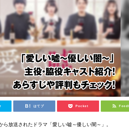
r
はてブ
Pocket
Feed
4日から放送されたドラマ「愛しい嘘～優しい闇～」。