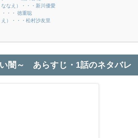
 ななえ）・・・新川優愛
）・・・ 徳重聡
りえ）・・・松村沙友里
い闇～ あらすじ・1話のネタバレ