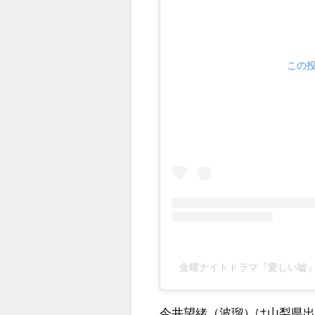
この投
金曜ナイトドラマ『愛しい嘘』【公式
今井望緒（波瑠）は山梨県