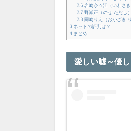
2.6
岩崎奈々江（いわさき
2.7
野瀬正（のせ ただし
2.8
岡崎りえ（おかざき 
3
ネットの評判は？
4
まとめ
愛しい嘘～優し