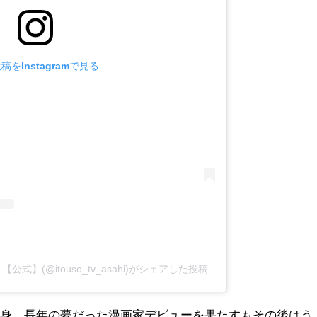
稿をInstagramで見る
】(@itouso_tv_asahi)がシェアした投稿
出身。長年の夢だった漫画家デビューを果たすもその後はう