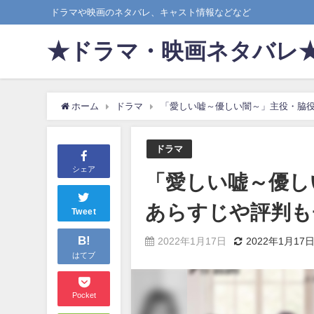
ドラマや映画のネタバレ、キャスト情報などなど
★ドラマ・映画ネタバレ
ホーム
ドラマ
「愛しい嘘～優しい闇～」主役・脇
ドラマ
シェア
「愛しい嘘～優し
あらすじや評判も
Tweet
B!
2022年1月17日
2022年1月17
はてブ
Pocket