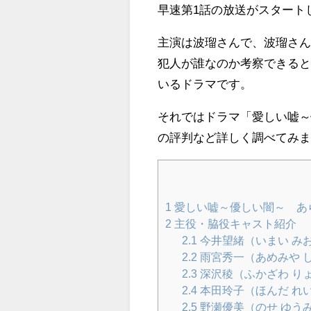
早速第1話の放送がスタート
主演は波瑠さんで、波瑠さ
犯人が誰なのか考察できる
いるドラマです。
それではドラマ「愛しい嘘
の評判など詳しく調べてみ
1
愛しい嘘～優しい闇～ あ
2
主役・脇役キャスト紹介
2.1
今井望緒（いまい み
2.2
雨宮秀一（あめみや 
2.3
深沢稜（ふかざわ り
2.4
本田玲子（ほんだ れ
2.5
野瀬優美（のせ ゆう