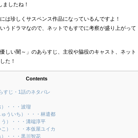
しましたね！
んには珍しくサスペンス作品になっているんですよ！
というドラマなので、ネットでもすでに考察が盛り上がって
～優しい闇～」のあらすじ、主役や脇役のキャスト、ネット
ました！
Contents
らすじ・1話のネタバレ
お）・・・波瑠
しゅういち）・・・林遣都
ょう）・・・溝端淳平
いこ）・・・本仮屋ユイカ
み）・・・黒川智花