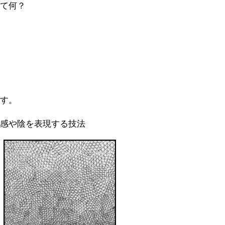
って何？
ます。
体感や陰を表現する技法