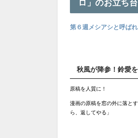
ロ」のお立ち台
第６週メシアシと呼ばれ
秋風が降参！鈴愛
原稿を人質に！
漫画の原稿を窓の外に落と
ら、返してやる」