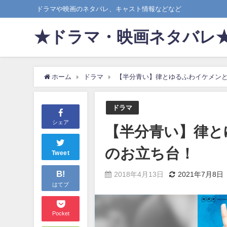
ドラマや映画のネタバレ、キャスト情報などなど
★ドラマ・映画ネタバレ
ホーム
ドラマ
【半分青い】律とゆるふわイケメン
ドラマ
シェア
【半分青い】律と
のお立ち台！
Tweet
B!
2018年4月13日
2021年7月8日
はてブ
Pocket