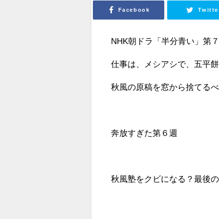
Facebook
Twitte
NHK朝ドラ「半分青い」第
仕事は、メシアシで、五平
秋風の原稿を窓から捨てる
奔放すぎた第６週
秋風塾をクビになる？最後