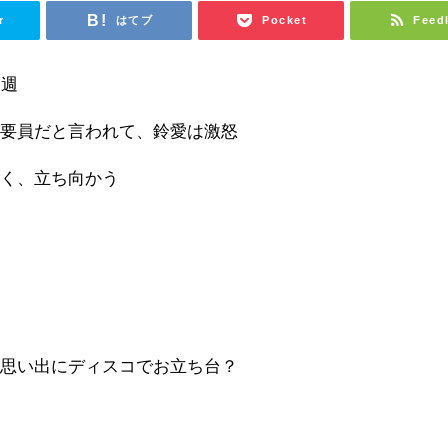
r
はてブ
Pocket
Feed
７週
餅要員だと言われて、鈴愛は激怒
べく、立ち向かう
の思い出にディスコでお立ち台？