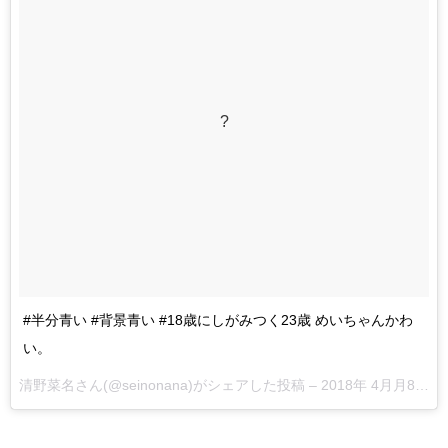
?
#半分青い #背景青い #18歳にしがみつく23歳 めいちゃんかわ
い。
清野菜名
さん(@seinonana)がシェアした投稿 –
2018年 4月月8日午前5時36分PDT