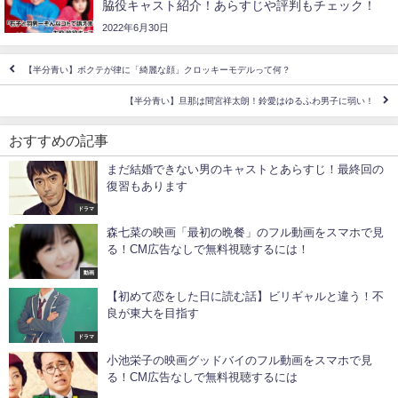
脇役キャスト紹介！あらすじや評判もチェック！
2022年6月30日
【半分青い】ボクテが律に「綺麗な顔」クロッキーモデルって何？
【半分青い】旦那は間宮祥太朗！鈴愛はゆるふわ男子に弱い！
おすすめの記事
まだ結婚できない男のキャストとあらすじ！最終回の
復習もあります
ドラマ
森七菜の映画「最初の晩餐」のフル動画をスマホで見
る！CM広告なしで無料視聴するには！
動画
【初めて恋をした日に読む話】ビリギャルと違う！不
良が東大を目指す
ドラマ
小池栄子の映画グッドバイのフル動画をスマホで見
る！CM広告なしで無料視聴するには