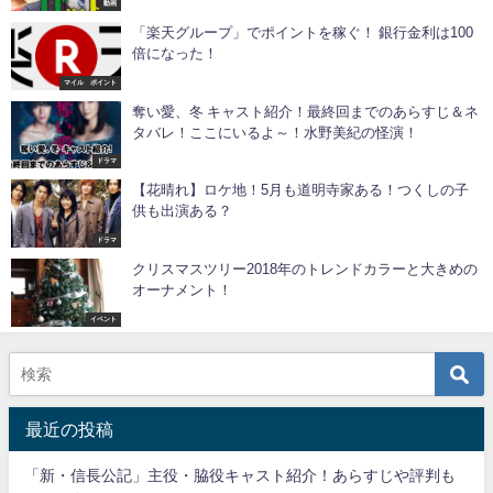
動画
「楽天グループ」でポイントを稼ぐ！ 銀行金利は100
倍になった！
マイル ポイント
奪い愛、冬 キャスト紹介！最終回までのあらすじ＆ネ
タバレ！ここにいるよ～！水野美紀の怪演！
ドラマ
【花晴れ】ロケ地！5月も道明寺家ある！つくしの子
供も出演ある？
ドラマ
クリスマスツリー2018年のトレンドカラーと大きめの
オーナメント！
イベント
最近の投稿
「新・信長公記」主役・脇役キャスト紹介！あらすじや評判も