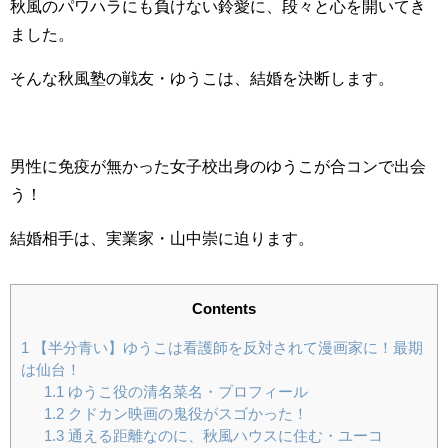
秋風のパワハラにも負けない鈴愛に、段々と心を開いてき
ました。
そんな秋風塾の戦友・ゆうこは、結婚を決断します。
男性に免疫が無かった女子校出身のゆうこが合コンで出会
う！
結婚相手は、実業家・山中崇に迫ります。
Contents
1
【半分青い】ゆうこは看護師を反対されて漫画家に！最期
は仙台！
1.1
ゆうこ役の清名菜名・プロフィール
1.2
クドカン映画の鬼役がスゴかった！
1.3
通える距離なのに、秋風ハウスに住む・ユーコ