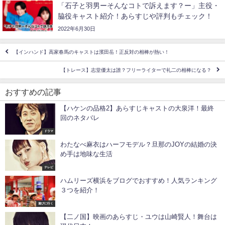
「石子と羽男ーそんなコトで訴えます？ー」主役・
脇役キャスト紹介！あらすじや評判もチェック！
2022年6月30日
【インハンド】高家春馬のキャストは濱田岳！正反対の相棒が熱い！
【トレース】志堂優太は誰？フリーライターで礼二の相棒になる？
おすすめの記事
【ハケンの品格2】あらすじキャストの大泉洋！最終
回のネタバレ
ドラマ
わたなべ麻衣はハーフモデル？旦那のJOYの結婚の決
め手は地味な生活
テレビ
ハムリーズ横浜をブログでおすすめ！人気ランキング
３つを紹介！
遊びに行く
【二ノ国】映画のあらすじ・ユウは山崎賢人！舞台は