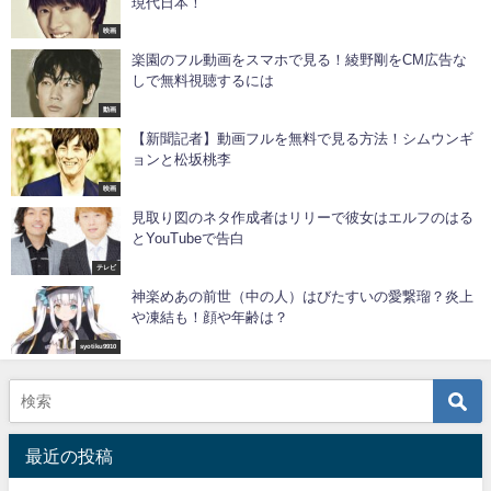
現代日本！
映画
楽園のフル動画をスマホで見る！綾野剛をCM広告な
しで無料視聴するには
動画
【新聞記者】動画フルを無料で見る方法！シムウンギ
ョンと松坂桃李
映画
見取り図のネタ作成者はリリーで彼女はエルフのはる
とYouTubeで告白
テレビ
神楽めあの前世（中の人）はびたすいの愛繋瑠？炎上
や凍結も！顔や年齢は？
syotiku9910
最近の投稿