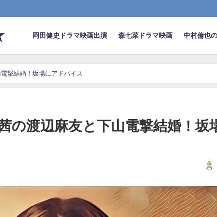
★
岡田健史ドラマ映画出演
森七菜ドラマ映画
中村倫也
山電撃結婚！坂場にアドバイス
茜の渡辺麻友と下山電撃結婚！坂