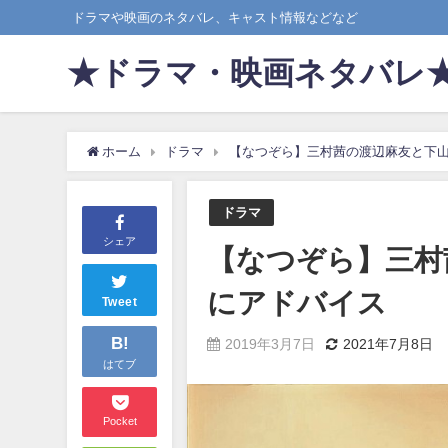
ドラマや映画のネタバレ、キャスト情報などなど
★ドラマ・映画ネタバレ
ホーム
ドラマ
【なつぞら】三村茜の渡辺麻友と下
ドラマ
シェア
【なつぞら】三村
にアドバイス
Tweet
B!
2019年3月7日
2021年7月8日
はてブ
Pocket