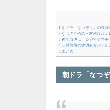
1
朝ドラ「なつぞら」の東洋
2
なつの同僚の三村茜は渡辺
3
神地航也は、染谷将太でモ
4
三村茜役の渡辺麻友が下山
5
まとめ
朝ドラ「なつぞ