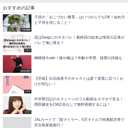
おすすめの記事
子供の「おこづかい教育」はいつからでもOK！始め方
と子供を信じること！
子供の教育
恋はDeepにのネタバレ！最終回の結末は海音の正体が
バレて海に帰る？
ドラマ
嶋崎雄斗wiki！娘や嫁は？年齢や学歴、経歴の詳細も
syotiku9910
【手紙】白石由美子のキャストは誰？直貴に近づくわ
けが切ない！
ドラマ
中学聖日記のキスシーンのフル動画をスマホで見る！
岡田健史をCM広告なしで無料視聴するには！
ドラマ
JALカードで「陸マイラー」6万マイルで特典航空券で
宮古島家族旅行！