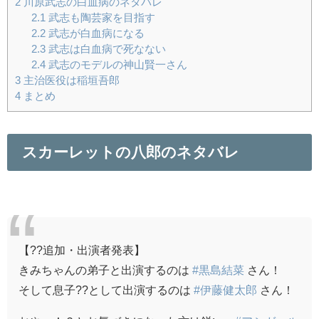
2
川原武志の白血病のネタバレ
2.1
武志も陶芸家を目指す
2.2
武志が白血病になる
2.3
武志は白血病で死なない
2.4
武志のモデルの神山賢一さん
3
主治医役は稲垣吾郎
4
まとめ
スカーレットの八郎のネタバレ
【??追加・出演者発表】
きみちゃんの弟子と出演するのは
#黒島結菜
さん！
そして息子??として出演するのは
#伊藤健太郎
さん！