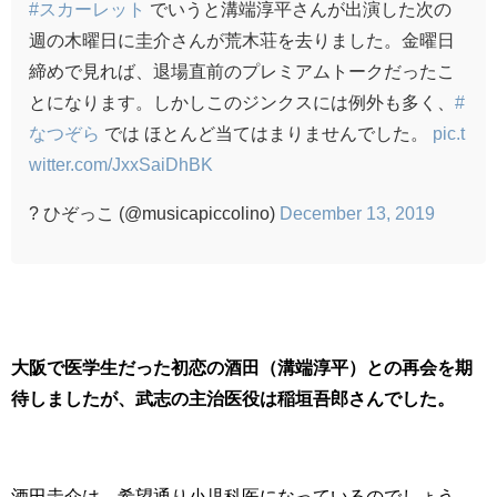
#スカーレット
でいうと溝端淳平さんが出演した次の
週の木曜日に圭介さんが荒木荘を去りました。金曜日
締めで見れば、退場直前のプレミアムトークだったこ
とになります。しかしこのジンクスには例外も多く、
#
なつぞら
では ほとんど当てはまりませんでした。
pic.t
witter.com/JxxSaiDhBK
? ひぞっこ (@musicapiccolino)
December 13, 2019
大阪で医学生だった初恋の酒田（溝端淳平）との再会を期
待しましたが、武志の主治医役は稲垣吾郎さんでした。
酒田圭介は、希望通り小児科医になっているのでしょう