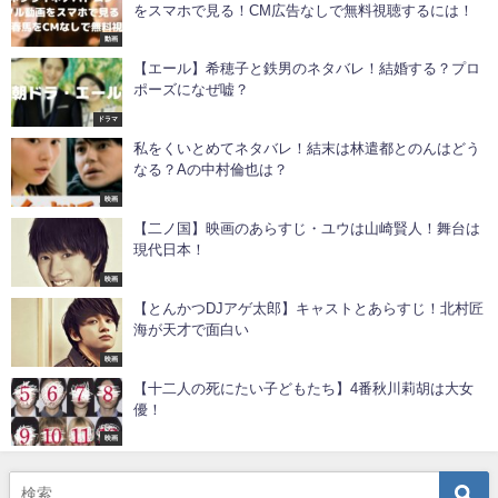
をスマホで見る！CM広告なしで無料視聴するには！
動画
【エール】希穂子と鉄男のネタバレ！結婚する？プロ
ポーズになぜ嘘？
ドラマ
私をくいとめてネタバレ！結末は林遣都とのんはどう
なる？Aの中村倫也は？
映画
【二ノ国】映画のあらすじ・ユウは山崎賢人！舞台は
現代日本！
映画
【とんかつDJアゲ太郎】キャストとあらすじ！北村匠
海が天才で面白い
映画
【十二人の死にたい子どもたち】4番秋川莉胡は大女
優！
映画