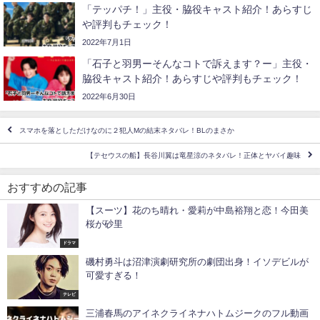
「テッパチ！」主役・脇役キャスト紹介！あらすじ
や評判もチェック！
2022年7月1日
「石子と羽男ーそんなコトで訴えます？ー」主役・
脇役キャスト紹介！あらすじや評判もチェック！
2022年6月30日
スマホを落としただけなのに２犯人Mの結末ネタバレ！BLのまさか
【テセウスの船】長谷川翼は竜星涼のネタバレ！正体とヤバイ趣味
おすすめの記事
【スーツ】花のち晴れ・愛莉が中島裕翔と恋！今田美
桜が砂里
ドラマ
磯村勇斗は沼津演劇研究所の劇団出身！イソデビルが
可愛すぎる！
テレビ
三浦春馬のアイネクライネナハトムジークのフル動画