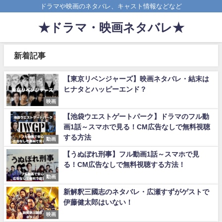
ドラマや映画のネタバレ、キャスト情報などなど
★ドラマ・映画ネタバレ★
新着記事
【東京リベンジャーズ】映画ネタバレ・結末は
ヒナタとハッピーエンド？
映画
【池袋ウエストゲートパーク】ドラマのフル動
画1話～スマホで見る！CM広告なしで無料視聴
する方法
動画
【うぬぼれ刑事】フル動画1話～スマホで見
る！CM広告なしで無料視聴する方法！
動画
新解釈三國志のネタバレ・広瀬すずがゲストで
伊藤健太郎はいない！
映画