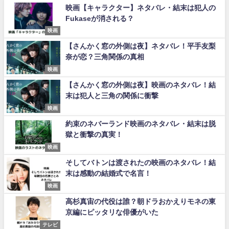
映画【キャラクター】ネタバレ・結末は犯人の
Fukaseが消される？
映画
【さんかく窓の外側は夜】ネタバレ！平手友梨
奈が恋？三角関係の真相
映画
【さんかく窓の外側は夜】映画のネタバレ！結
末は犯人と三角の関係に衝撃
映画
約束のネバーランド映画のネタバレ・結末は脱
獄と衝撃の真実！
映画
そしてバトンは渡されたの映画のネタバレ！結
末は感動の結婚式で名言！
映画
高杉真宙の代役は誰？朝ドラおかえりモネの東
京編にピッタリな俳優がいた
テレビ