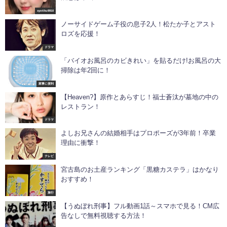
syotiku9910
ノーサイドゲーム子役の息子2人！松たか子とアスト
ロズを応援！
ドラマ
「バイオお風呂のカビきれい」を貼るだけ!お風呂の大
掃除は年2回に！
家事に便利
【Heaven?】原作とあらすじ！福士蒼汰が墓地の中の
レストラン！
ドラマ
よしお兄さんの結婚相手はプロポーズが3年前！卒業
理由に衝撃！
テレビ
宮古島のお土産ランキング「黒糖カステラ」はかなり
おすすめ！
旅行
【うぬぼれ刑事】フル動画1話～スマホで見る！CM広
告なしで無料視聴する方法！