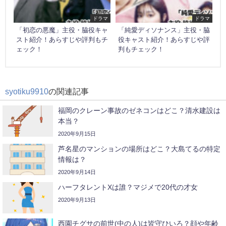
ドラマ
ドラマ
「初恋の悪魔」主役・脇役キャ
「純愛ディソナンス」主役・脇
スト紹介！あらすじや評判もチ
役キャスト紹介！あらすじや評
ェック！
判もチェック！
syotiku9910
の関連記事
福岡のクレーン事故のゼネコンはどこ？清水建設は
本当？
2020年9月15日
芦名星のマンションの場所はどこ？大島てるの特定
情報は？
2020年9月14日
ハーフタレントXは誰？マジメで20代の才女
2020年9月13日
西園チグサの前世(中の人)は皆守ひいろ？顔や年齢