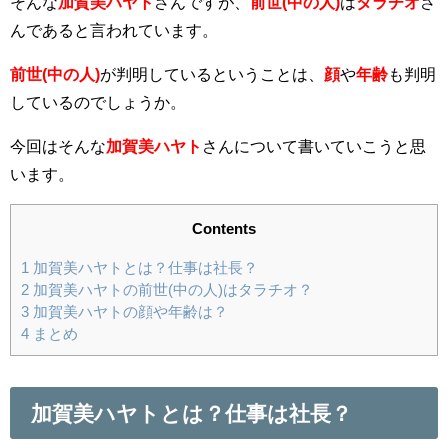
そんな
加賀美ハヤト
さんですが、
前世(中の人)
は
タラチオ
さ
んであると言われています。
前世(中の人)
が判明しているということは、
顔
や
年齢
も判明
しているのでしょうか。
今回はそんな
加賀美ハヤト
さんについて書いていこうと思
います。
Contents
1
加賀美ハヤトとは？仕事は社長？
2
加賀美ハヤトの前世(中の人)はタラチオ？
3
加賀美ハヤトの顔や年齢は？
4
まとめ
加賀美ハヤトとは？仕事は社長？