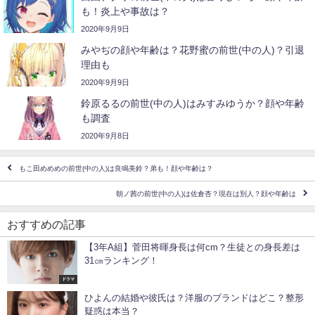
も！炎上や事故は？
2020年9月9日
みやぢの顔や年齢は？花野蜜の前世(中の人)？引退
理由も
2020年9月9日
鈴原るるの前世(中の人)はみすみゆうか？顔や年齢
も調査
2020年9月8日
もこ田めめめの前世(中の人)は良鳴美鈴？弟も！顔や年齢は？
朝ノ茜の前世(中の人)は佐倉杏？現在は別人？顔や年齢は
おすすめの記事
【3年A組】菅田将暉身長は何cm？生徒との身長差は
31㎝ランキング！
ドラマ
ひよんの結婚や彼氏は？洋服のブランドはどこ？整形
疑惑は本当？