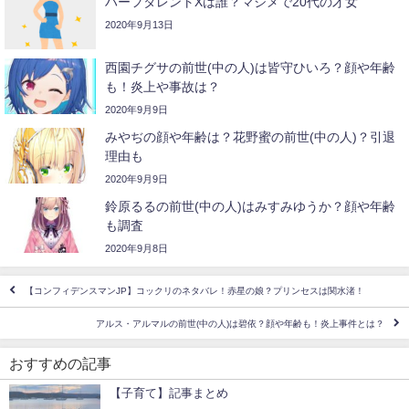
ハーフタレントXは誰？マジメで20代の才女
2020年9月13日
西園チグサの前世(中の人)は皆守ひいろ？顔や年齢
も！炎上や事故は？
2020年9月9日
みやぢの顔や年齢は？花野蜜の前世(中の人)？引退
理由も
2020年9月9日
鈴原るるの前世(中の人)はみすみゆうか？顔や年齢
も調査
2020年9月8日
【コンフィデンスマンJP】コックリのネタバレ！赤星の娘？プリンセスは関水渚！
アルス・アルマルの前世(中の人)は碧依？顔や年齢も！炎上事件とは？
おすすめの記事
【子育て】記事まとめ