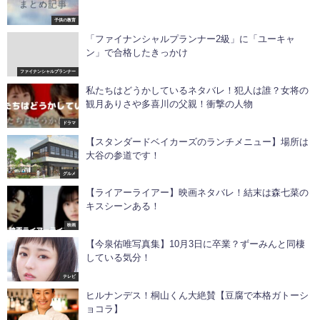
子供の教育
「ファイナンシャルプランナー2級」に「ユーキャ
ン」で合格したきっかけ
ファイナンシャルプランナー
私たちはどうかしているネタバレ！犯人は誰？女将の
観月ありさや多喜川の父親！衝撃の人物
ドラマ
【スタンダードベイカーズのランチメニュー】場所は
大谷の参道です！
グルメ
【ライアーライアー】映画ネタバレ！結末は森七菜の
キスシーンある！
映画
【今泉佑唯写真集】10月3日に卒業？ずーみんと同棲
している気分！
テレビ
ヒルナンデス！桐山くん大絶賛【豆腐で本格ガトーシ
ョコラ】