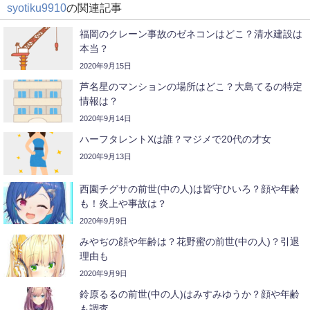
syotiku9910
の関連記事
福岡のクレーン事故のゼネコンはどこ？清水建設は
本当？
2020年9月15日
芦名星のマンションの場所はどこ？大島てるの特定
情報は？
2020年9月14日
ハーフタレントXは誰？マジメで20代の才女
2020年9月13日
西園チグサの前世(中の人)は皆守ひいろ？顔や年齢
も！炎上や事故は？
2020年9月9日
みやぢの顔や年齢は？花野蜜の前世(中の人)？引退
理由も
2020年9月9日
鈴原るるの前世(中の人)はみすみゆうか？顔や年齢
も調査