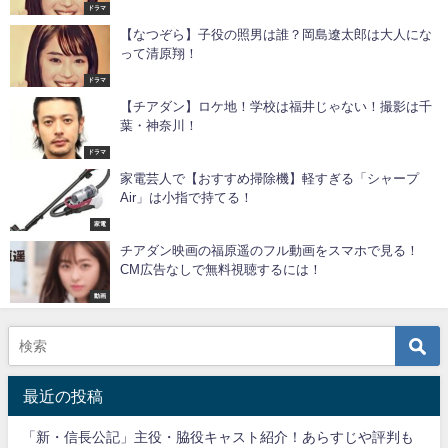
ドラマ
【なつぞら】子役の照男は誰？岡島遼太郎は大人にな
って清原翔！
ドラマ
【チアダン】ロケ地！学校は福井じゃない！撮影は千
葉・神奈川！
ドラマ
家電芸人で【おすすめ掃除機】軽すぎる「シャープ
Air」は小指で持てる！
家電
チアダン映画の福原遥のフル動画をスマホで見る！
CM広告なしで無料視聴するには！
動画
最近の投稿
「新・信長公記」主役・脇役キャスト紹介！あらすじや評判も