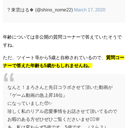
? 東雲はる🍀 (@shino_nome22)
March 17, 2020
年齢については非公開の質問コーナーで答えていたそうで
すね。
ただ、ツイート等から5歳と自称されているので、
質問コー
ナーで答えた年齢も5歳かもしれませんね。
なんと！まろさんと先日コラボさせて頂いた動画が
『ゲーム動画の急上昇16位』
になっていました🥺✨
珍しく私のリアル恋愛事情をお話させて頂いてるので
お暇のある方ぜひぜひご覧くださいませ🙋‍♀️🌸
あ、私は変わらず5歳です。5歳です。（？ら？）