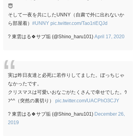
😇
そして一夜を共にしたUNNY（自粛で外に出れないか
ら部屋着）
#UNNY
pic.twitter.com/Tao1riEQJd
? 東雲はる🍀サブ垢 (@Shino_haru101)
April 17, 2020
実は昨日友達と必死に若作りしてました。ぼっちじゃ
なかったです。
クリスマスは可愛いおなごがたくさんで幸せでした。ｳ
ﾌ^^（突然の裏切り）
pic.twitter.com/UACPhO3CJY
? 東雲はる🍀サブ垢 (@Shino_haru101)
December 26,
2019