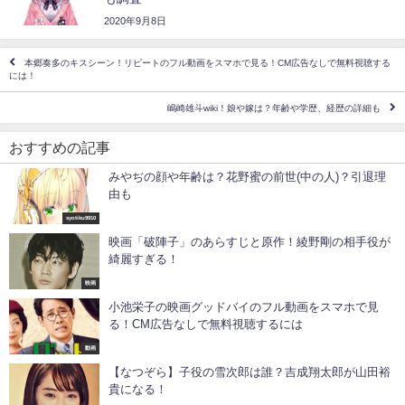
2020年9月8日
本郷奏多のキスシーン！リピートのフル動画をスマホで見る！CM広告なしで無料視聴する
には！
嶋崎雄斗wiki！娘や嫁は？年齢や学歴、経歴の詳細も
おすすめの記事
みやぢの顔や年齢は？花野蜜の前世(中の人)？引退理
由も
syotiku9910
映画「破陣子」のあらすじと原作！綾野剛の相手役が
綺麗すぎる！
映画
小池栄子の映画グッドバイのフル動画をスマホで見
る！CM広告なしで無料視聴するには
動画
【なつぞら】子役の雪次郎は誰？吉成翔太郎が山田裕
貴になる！