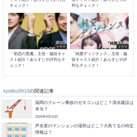
チェック！
判もチェック！
ドラマ
ドラマ
「初恋の悪魔」主役・脇役キャ
「純愛ディソナンス」主役・脇
スト紹介！あらすじや評判もチ
役キャスト紹介！あらすじや評
ェック！
判もチェック！
syotiku9910
の関連記事
福岡のクレーン事故のゼネコンはどこ？清水建設は
本当？
2020年9月15日
芦名星のマンションの場所はどこ？大島てるの特定
情報は？