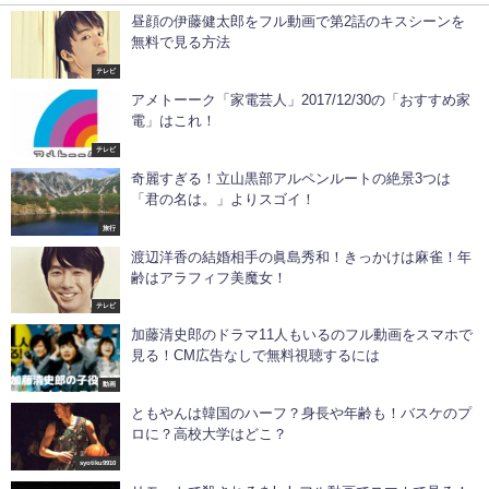
昼顔の伊藤健太郎をフル動画で第2話のキスシーンを
無料で見る方法
テレビ
アメトーーク「家電芸人」2017/12/30の「おすすめ家
電」はこれ！
テレビ
奇麗すぎる！立山黒部アルペンルートの絶景3つは
「君の名は。」よりスゴイ！
旅行
渡辺洋香の結婚相手の眞島秀和！きっかけは麻雀！年
齢はアラフィフ美魔女！
テレビ
加藤清史郎のドラマ11人もいるのフル動画をスマホで
見る！CM広告なしで無料視聴するには
動画
ともやんは韓国のハーフ？身長や年齢も！バスケのプ
ロに？高校大学はどこ？
syotiku9910