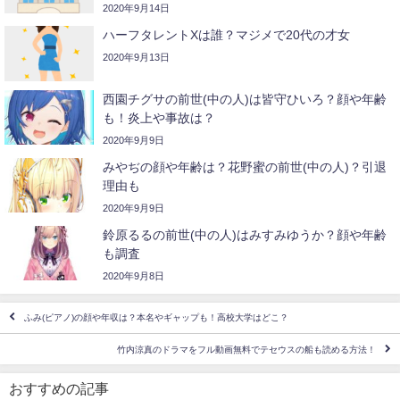
2020年9月14日
ハーフタレントXは誰？マジメで20代の才女
2020年9月13日
西園チグサの前世(中の人)は皆守ひいろ？顔や年齢
も！炎上や事故は？
2020年9月9日
みやぢの顔や年齢は？花野蜜の前世(中の人)？引退
理由も
2020年9月9日
鈴原るるの前世(中の人)はみすみゆうか？顔や年齢
も調査
2020年9月8日
ふみ(ピアノ)の顔や年収は？本名やギャップも！高校大学はどこ？
竹内涼真のドラマをフル動画無料でテセウスの船も読める方法！
おすすめの記事