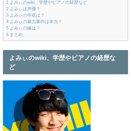
1
よみぃのwiki、学歴やピアノの経歴など
2
よみぃは声優？
3
よみぃの年収は？
4
よみぃの暴力事件は本当？
5
よみぃの嫁は？
6
まとめ
よみぃのwiki、学歴やピアノの経歴な
ど