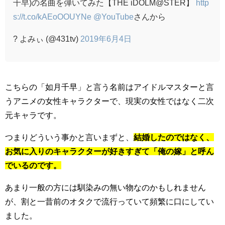
千早)の名曲を弾いてみた【THE iDOLM@STER】
http
s://t.co/kAEoOOUYNe
@YouTube
さんから
? よみぃ (@431tv)
2019年6月4日
こちらの「如月千早」と言う名前はアイドルマスターと言
うアニメの女性キャラクターで、現実の女性ではなく二次
元キャラです。
つまりどういう事かと言いまずと、
結婚したのではなく、
お気に入りのキャラクターが好きすぎて「俺の嫁」と呼ん
でいるのです。
あまり一般の方には馴染みの無い物なのかもしれません
が、割と一昔前のオタクで流行っていて頻繁に口にしてい
ました。