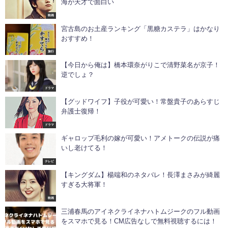
海が天才で面白い
映画
宮古島のお土産ランキング「黒糖カステラ」はかなり
おすすめ！
旅行
【今日から俺は】橋本環奈がりこで清野菜名が京子！
逆でしょ？
ドラマ
【グッドワイフ】子役が可愛い！常盤貴子のあらすじ
弁護士復帰！
ドラマ
ギャロップ毛利の嫁が可愛い！アメトークの伝説が痛
いし老けてる！
テレビ
【キングダム】楊端和のネタバレ！長澤まさみが綺麗
すぎる大将軍！
映画
三浦春馬のアイネクライネナハトムジークのフル動画
をスマホで見る！CM広告なしで無料視聴するには！