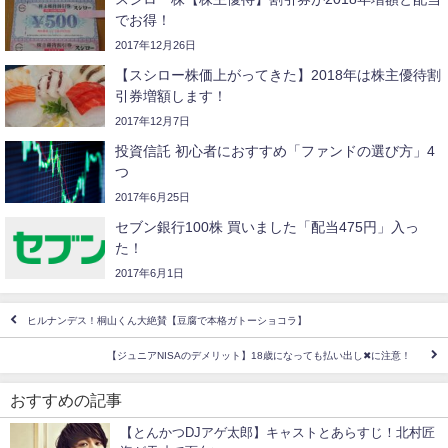
でお得！
2017年12月26日
【スシロー株価上がってきた】2018年は株主優待割
引券増額します！
2017年12月7日
投資信託 初心者におすすめ「ファンドの選び方」4
つ
2017年6月25日
セブン銀行100株 買いました「配当475円」入っ
た！
2017年6月1日
ヒルナンデス！桐山くん大絶賛【豆腐で本格ガトーショコラ】
【ジュニアNISAのデメリット】18歳になっても払い出し✖に注意！
おすすめの記事
【とんかつDJアゲ太郎】キャストとあらすじ！北村匠