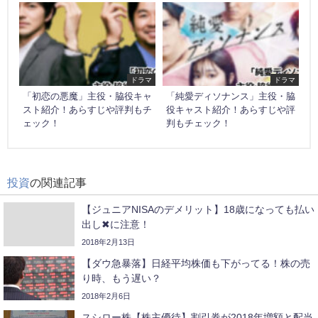
ドラマ
ドラマ
「初恋の悪魔」主役・脇役キャ
「純愛ディソナンス」主役・脇
スト紹介！あらすじや評判もチ
役キャスト紹介！あらすじや評
ェック！
判もチェック！
投資
の関連記事
【ジュニアNISAのデメリット】18歳になっても払い
出し✖に注意！
2018年2月13日
【ダウ急暴落】日経平均株価も下がってる！株の売
り時、もう遅い？
2018年2月6日
スシロー株【株主優待】割引券が2018年増額と配当