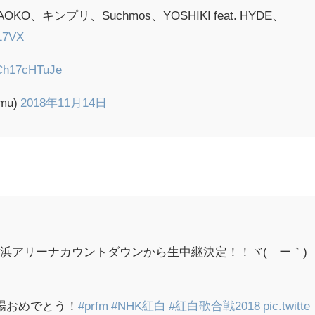
、キンプリ、Suchmos、YOSHIKI feat. HYDE、
217VX
/Ch17cHTuJe
mu)
2018年11月14日
浜アリーナカウントダウンから生中継決定！！ヾ(´ー｀)
出場おめでとう！
#prfm
#NHK紅白
#紅白歌合戦2018
pic.twitte