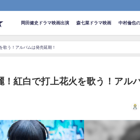
★
岡田健史ドラマ映画出演
森七菜ドラマ映画
中村倫也
火を歌う！アルバムは発売延期！
綺麗！紅白で打上花火を歌う！アル
日