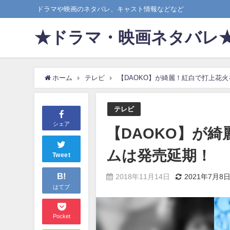
ドラマや映画のネタバレ、キャスト情報などなど
★ドラマ・映画ネタバレ
ホーム
テレビ
【DAOKO】が綺麗！紅白で打上花
テレビ
シェア
【DAOKO】が
ムは発売延期！
Tweet
B!
2018年11月14日
2021年7月8
はてブ
Pocket