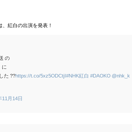
では、紅白の出演を発表！
送 の
」に
た ??
https://t.co/5xz5ODCtjI
#NHK紅白
#DAOKO
@nhk_k
年11月14日