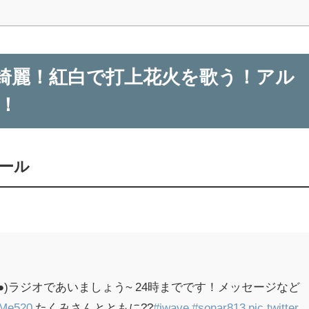
が綺麗！紅白で打上花火を歌う！アル
！
ィール
?●)ラジオであいましょう~ 24時までです！メッセージなど
Me520
たくみさんとともに??
#jwave
#sonar813
pic.twitter.