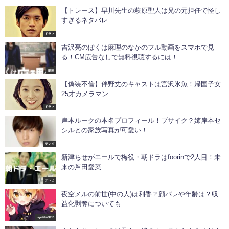
【トレース】早川先生の萩原聖人は兄の元担任で怪し
すぎるネタバレ
ドラマ
吉沢亮のぼくは麻理のなかのフル動画をスマホで見
る！CM広告なしで無料視聴するには！
動画
【偽装不倫】伴野丈のキャストは宮沢氷魚！帰国子女
25才カメラマン
ドラマ
岸本ルークの本名プロフィール！ブサイク？姉岸本セ
シルとの家族写真が可愛い！
テレビ
新津ちせがエールで梅役・朝ドラはfoorinで2人目！未
来の芦田愛菜
テレビ
夜空メルの前世(中の人)は利香？顔バレや年齢は？収
益化剥奪についても
syotiku9910