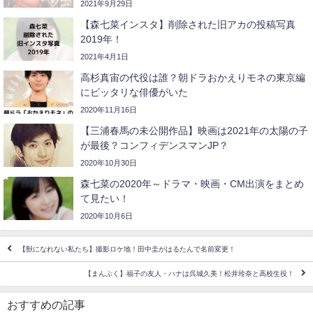
2021年9月29日
【森七菜インスタ】削除された旧アカの投稿写真
2019年！
2021年4月1日
高杉真宙の代役は誰？朝ドラおかえりモネの東京編
にピッタリな俳優がいた
2020年11月16日
【三浦春馬の未公開作品】映画は2021年の太陽の子
が最後？コンフィデンスマンJP？
2020年10月30日
森七菜の2020年～ドラマ・映画・CM出演をまとめ
て見たい！
2020年10月6日
【獣になれない私たち】撮影ロケ地！田中圭がはるたんで名前変更！
【まんぷく】福子の友人・ハナは呉城久美！松井玲奈と高校生役！
おすすめの記事