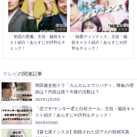
ドラマ
ドラマ
「初恋の悪魔」主役・脇役キャ
「純愛ディソナンス」主役・脇
スト紹介！あらすじや評判もチ
役キャスト紹介！あらすじや評
ェック！
判もチェック！
テレビ
の関連記事
岡田健史朝ドラ「カムカムエヴリバディ」降板の理
由は？代役は誰？今後の活動は？
2021年11月15日
「恋です!ヤンキー君と白杖ガール」主役・脇役キャ
スト紹介！あらすじや評判もチェック！
2021年9月29日
【森七菜インスタ】削除された旧アカの投稿写真