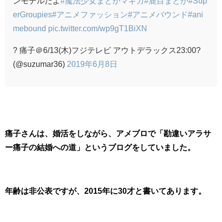
ンモデルだよ
#魔法少女まどかマギカ
#鹿目まどか
#Sup
erGroupies
#アニメファッション
#アニメバウンド
#ani
mebound
pic.twitter.com/wp9gT1BiXN
? 痛子＠6/13(木)フジテレビ アウトデラックス23:00?
(@suzumar36)
2019年6月8日
痛子さんは、婚活をしながら、アメブロで「勘違いアラサ
ー痛子の結婚への道」というブログをしていました。
年齢は非公表ですが、2015年に30才と書いてあります。