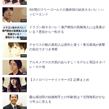
ドラマ
4分間のマリーゴールドの最終回の結末ネタバレ！ハ
ッピーエンド
ドラマ
ドラゴン桜ネタバレ！瀬戸輝役の髙橋海人には黒幕が
いる？悪役から一転する
ドラマ
テセウスの船の真犯人は原作と違う！東元俊哉が衝撃
の告白でさつき考察
ドラマ
アルキメデスの大戦のあらすじ！モデルと実話ネタバ
レ！ロケ地
映画
【ストロベリーナイトサーガ】記事まとめ
ドラマ
藤山扇治郎の結婚相手との年齢差は？北翔海莉がかな
り年上に見える
テレビ