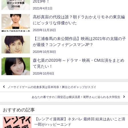
2019年！
2021年4月1日
高杉真宙の代役は誰？朝ドラおかえりモネの東京編
にピッタリな俳優がいた
2020年11月16日
【三浦春馬の未公開作品】映画は2021年の太陽の子
が最後？コンフィデンスマンJP？
2020年10月30日
森七菜の2020年～ドラマ・映画・CM出演をまとめ
て見たい！
2020年10月6日
ノーサイドゲームの佐倉多英は笹本玲奈！舞台とのギャップがスゴイ
あなたの番ですの二階堂忍は横浜流星！尾野さんに迫られる大学院生
おすすめの記事
【レンアイ漫画家】ネタバレ 最終回 結末はあいこと清
一郎がハッピーエンド