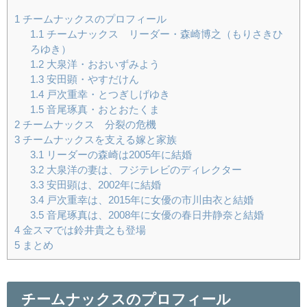
1
チームナックスのプロフィール
1.1
チームナックス リーダー・森崎博之（もりさきひ
ろゆき）
1.2
大泉洋・おおいずみよう
1.3
安田顕・やすだけん
1.4
戸次重幸・とつぎしげゆき
1.5
音尾琢真・おとおたくま
2
チームナックス 分裂の危機
3
チームナックスを支える嫁と家族
3.1
リーダーの森崎は2005年に結婚
3.2
大泉洋の妻は、フジテレビのディレクター
3.3
安田顕は、2002年に結婚
3.4
戸次重幸は、2015年に女優の市川由衣と結婚
3.5
音尾琢真は、2008年に女優の春日井静奈と結婚
4
金スマでは鈴井貴之も登場
5
まとめ
チームナックスのプロフィール