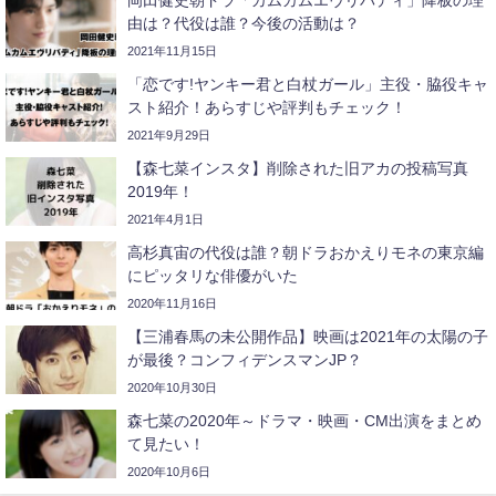
岡田健史朝ドラ「カムカムエヴリバディ」降板の理
由は？代役は誰？今後の活動は？
2021年11月15日
「恋です!ヤンキー君と白杖ガール」主役・脇役キャ
スト紹介！あらすじや評判もチェック！
2021年9月29日
【森七菜インスタ】削除された旧アカの投稿写真
2019年！
2021年4月1日
高杉真宙の代役は誰？朝ドラおかえりモネの東京編
にピッタリな俳優がいた
2020年11月16日
【三浦春馬の未公開作品】映画は2021年の太陽の子
が最後？コンフィデンスマンJP？
2020年10月30日
森七菜の2020年～ドラマ・映画・CM出演をまとめ
て見たい！
2020年10月6日