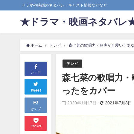
ドラマや映画のネタバレ、キャスト情報などなど
★ドラマ・映画ネタバレ
ホーム
テレビ
森七菜の歌唱力・歌声が可愛い！あ
テレビ
シェア
森七菜の歌唱力・
ったをカバー
Tweet
B!
2020年1月17日
2021年7月8日
はてブ
Pocket