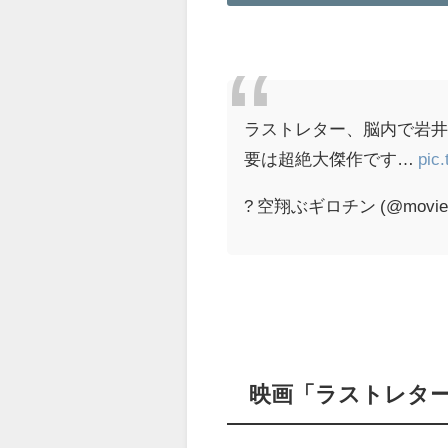
ラストレター、脳内で岩
要は超絶大傑作です…
pic
? 空翔ぶギロチン (@moviek
映画「ラストレタ