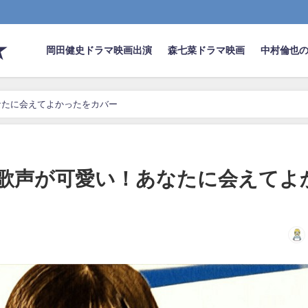
★
岡田健史ドラマ映画出演
森七菜ドラマ映画
中村倫也
なたに会えてよかったをカバー
歌声が可愛い！あなたに会えてよ