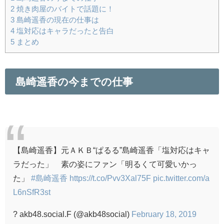
2
焼き肉屋のバイトで話題に！
3
島崎遥香の現在の仕事は
4
塩対応はキャラだったと告白
5
まとめ
島崎遥香の今までの仕事
【島崎遥香】元ＡＫＢ“ぱるる”島崎遥香「塩対応はキャ
ラだった」 素の姿にファン「明るくて可愛いかっ
た」
#島崎遥香
https://t.co/Pvv3Xal75F
pic.twitter.com/a
L6nSfR3st
? akb48.social.F (@akb48social)
February 18, 2019