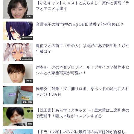
【ゆるキャン】キャストとあらすじ！原作と実写ドラ
マとアニメは違う
ドラマ
音霊魂子の前世(中の人)は石田晴香？顔や年齢は？
syotiku9910
魔使マオの前世（中の人）は紡絆にあで転生組？顔や
年齢は？
syotiku9910
岸本ルークの本名プロフィール！ブサイク？姉岸本セ
シルとの家族写真が可愛い！
テレビ
簡単ダニ対策「ダニ捕りロボ」をベッドの足元に入れ
るだけ！3ヵ月
家事に便利
【浅田家】あらすじとキャスト！黒木華は二宮和也の
初恋相手！妻夫木聡がコスプレすぎる
映画
【ドラゴン桜】ネタバレ最終回の結末は誰が合格し