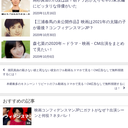
高杉真宙の代役は誰？朝ドラおかえりモネの東京編
にピッタリな俳優がいた
2020年11月16日
【三浦春馬の未公開作品】映画は2021年の太陽の子
が最後？コンフィデンスマンJP？
2020年10月30日
森七菜の2020年～ドラマ・映画・CM出演をまとめ
て見たい！
2020年10月6日
堀田真由の殺さない彼と死なない彼女のフル動画をスマホで見る！CM広告なしで無料視聴
するには！
本郷奏多のキスシーン！リピートのフル動画をスマホで見る！CM広告なしで無料視聴するに
は！
おすすめの記事
映画コンフィデンスマンJPにガクトがなぜ？出演シー
ンと何役？ネタバレ！
映画