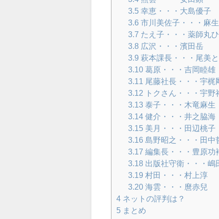
3.5
幸恵・・・大島優子
3.6
市川美佐子・・・麻生
3.7
たえ子・・・薬師丸ひ
3.8
広沢・・・濱田岳
3.9
萩本課長・・・尾美と
3.10
葛原・・・吉岡睦雄
3.11
尾藤社長・・・宇梶
3.12
トクさん・・・宇野
3.13
泰子・・・木竜麻生
3.14
健介・・・井之脇海
3.15
美月・・・田辺桃子
3.16
島野昭之・・・田中
3.17
編集長・・・豊原功
3.18
出版社守衛・・・嶋
3.19
村田・・・村上淳
3.20
海雲・・・麿赤兒
4
ネットの評判は？
5
まとめ