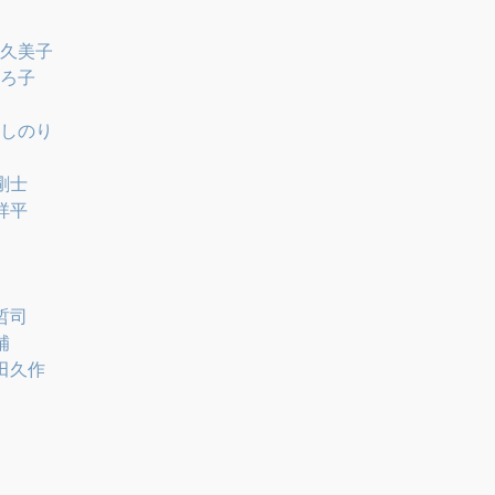
久美子
ろ子
しのり
剛士
祥平
哲司
補
田久作