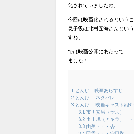
化されていましたね。
今回は映画化されるという
息子役は北村匠海さんとい
すね。
では映画公開にあたって、
ました！
1
とんび 映画あらすじ
2
とんび ネタバレ
3
とんび 映画キャスト紹介
3.1
市川安男（ヤス）・・
3.2
市川旭（アキラ）・・
3.3
由美・・・杏
3.4
照雲・・・安田顕