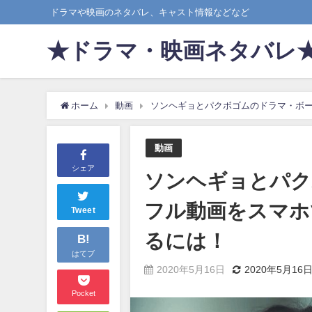
ドラマや映画のネタバレ、キャスト情報などなど
★ドラマ・映画ネタバレ
ホーム
動画
ソンヘギョとパクボゴムのドラマ・ボー
動画
シェア
ソンヘギョとパク
フル動画をスマホ
Tweet
るには！
B!
はてブ
2020年5月16日
2020年5月16
Pocket