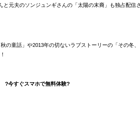
ョさんと元夫のソンジュンギさんの「太陽の末裔」も独占配信
。
「秋の童話」や2013年の切ないラブストーリーの「その冬、
す！
?今すぐスマホで無料体験
?