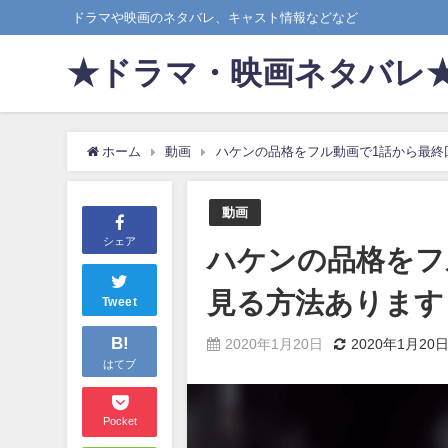
ドラマや映画のネタバレ、キャスト情報などなど
★ドラマ・映画ネタバレ
ホーム
動画
ハケンの品格をフル動画で1話から最終
動画
シェア
ハケンの品格をフ
見る方法あります
Tweet
B!
2020年1月20日
2020年1月20
はてブ
Pocket