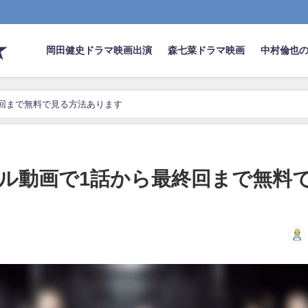
★
岡田健史ドラマ映画出演
森七菜ドラマ映画
中村倫也
回まで無料で見る方法あります
ル動画で1話から最終回まで無料
日