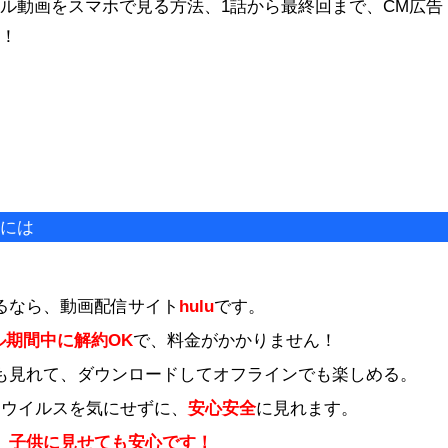
ル動画をスマホで見る方法、1話から最終回まで、CM広告
ね！
！
るには
るなら、動画配信サイト
hulu
です。
ル期間中に解約OK
で、料金がかかりません！
も見れて、ダウンロードしてオフラインでも楽しめる。
、ウイルスを気にせずに、
安心安全
に見れます。
、子供に見せても安心です！