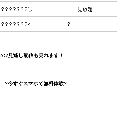
 ? ? ? ? ? ? ?〇
見放題
 ? ? ? ? ? ? ?×
?
編の2見逃し配信も見れます！
?今すぐスマホで無料体験?