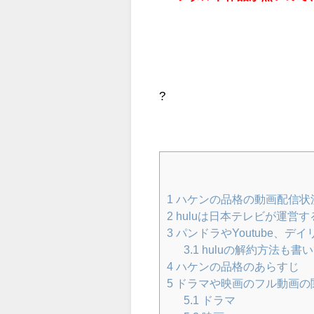
?
1
ハケンの品格の動画配信状
2
huluは日本テレビが運営
3
パンドラやYoutube、デ
3.1
huluの解約方法も書
4
ハケンの品格のあらすじ
5
ドラマや映画のフル動画の
5.1
ドラマ