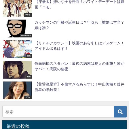
【岸優太】嫌いな子を告白！ホワイトデーデートは映
画「ニモ」
テレビ
ガッチマンの年齢や誕生日は？年収も！離婚は本当？
嫁は誰？
syotiku9910
【リアルアカウント】映画のあらすじはデスゲーム！
アイドル出るはず！
映画
仮面病棟のネタバレ！最後の結末は犯人の衝撃と瞳が
ヤバイ！病院の秘密！
映画
【黄昏流星群】不倫すぎるあらすじ！中山美穂と藤井
流星の年齢差！
ドラマ
最近の投稿