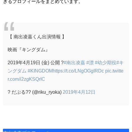
ぎるプロフィールをまとめています。
【 南出凌嘉くん出演情報 】
映画『キングダム』
2019年4月19日 (金) 公開 ?
#南出凌嘉
#漂
#幼少期役
#キ
ングダム
#KINGDOM
https://t.co/LNgOGgIRDc
pic.twitte
r.com/i2zgKSQrIC
? だぶる?? (@riku_ryoka)
2019年4月12日