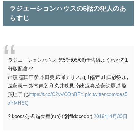
ラジエーションハウスの5話の犯人のあ
らすじ
ラジエーションハウス 第5話(05/06)予告編よくわかる1
分版配信??
出演 窪田正孝,本田翼,広瀬アリス,丸山智己,山口紗弥加,
遠藤憲一,鈴木伸之,和久井映見,南出凌嘉,斎藤汰鷹,森脇
英理子 他
https://t.co/C2vVODnBFY
pic.twitter.com/oas5
xYMHSQ
? kooss公式 編集室(run) (@jfifdecoder)
2019年4月30日