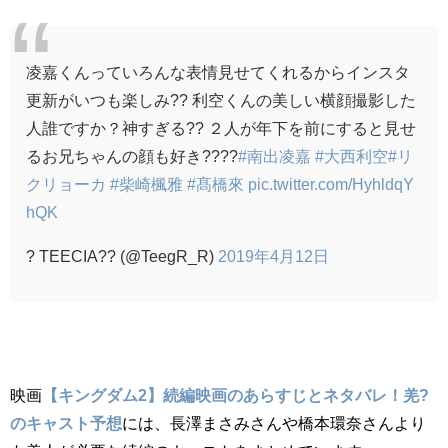
凌嘉くんっていろんな表情見せてくれるからインスタ
更新がいつも楽しみ?? 利空くんの美しい横顔撮影した
人誰ですか？神すぎる?? ２人が年下を前にすると見せ
るお兄ちゃんの顔も好き????
#南出凌嘉
#大西利空
#リ
クリョーカ
#柴崎楓雅
#髙橋來
pic.twitter.com/HyhldqY
hQK
? TEECIA?? (@TeegR_R)
2019年4月12日
映画
【キングダム2】続編映画のあらすじとネタバレ！羌?
のキャスト予想
には、長澤まさみさんや橋本環奈さんより