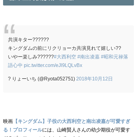
共演キター??????
キングダムの前にリクリョーカ共演見れて嬉しい??
いやー楽しみ??????
#大西利空
#南出凌嘉
#昭和元禄落
語心中
pic.twitter.com/eJl9LQLvBx
? りょーいち (@Ryota052751)
2018年10月12日
映画
【キングダム】子役の大西利空と南出凌嘉が可愛すぎ
る！プロフィール
には、山崎賢人さんの幼少期役が可愛す