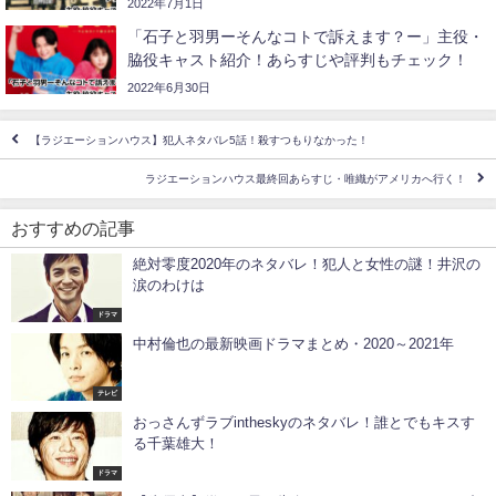
2022年7月1日
「石子と羽男ーそんなコトで訴えます？ー」主役・
脇役キャスト紹介！あらすじや評判もチェック！
2022年6月30日
【ラジエーションハウス】犯人ネタバレ5話！殺すつもりなかった！
ラジエーションハウス最終回あらすじ・唯織がアメリカへ行く！
おすすめの記事
絶対零度2020年のネタバレ！犯人と女性の謎！井沢の
涙のわけは
ドラマ
中村倫也の最新映画ドラマまとめ・2020～2021年
テレビ
おっさんずラブintheskyのネタバレ！誰とでもキスす
る千葉雄大！
ドラマ