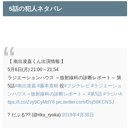
5話の犯人ネタバレ
【 南出凌嘉くん出演情報 】
5月6日(月) 21:00～21:54
ラジエーションハウス ～放射線科の診断レポート～ 第
5話
#南出凌嘉
#藤本直樹
役
#フジテレビ
#ラジエーショ
ンハウス～放射線科の診断レポート～
#第5話
#ラジハ
h
ttps://t.co/Zvy9CyMdY8
pic.twitter.com/Dsj59KCNSJ
? だぶる?? (@riku_ryoka)
2019年4月30日