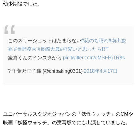
幼少期役でした。
このスリーショットはたまらない
#花のち晴れ
#南出凌
嘉
#長野凌大
#長崎大晟
#可愛いと思ったらRT
凌嘉くんのインスタから
pic.twitter.com/oMSFHjTR8s
? 千葉乃王子樣 (@chibaking0301)
2018年4月17日
ユニバーサルスタジオジャパンの「妖怪ウォッチ」のCMや
映画「妖怪ウォッチ」の実写版でにも出演していました。