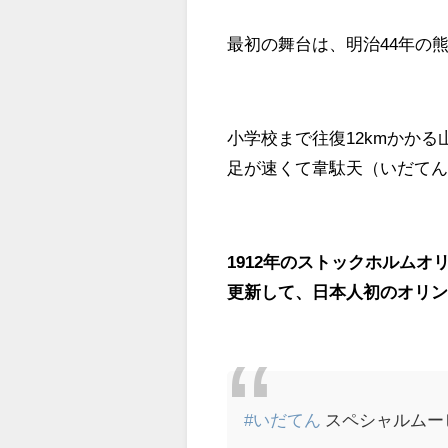
最初の舞台は、明治44年の
小学校まで往復12kmかか
足が速くて韋駄天（いだて
1912年のストックホルム
更新して、日本人初のオリ
#いだてん
スペシャルムー