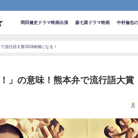
★
岡田健史ドラマ映画出演
森七菜ドラマ映画
中村倫也
で流行語大賞2019候補になる！
！」の意味！熊本弁で流行語大賞
！
日